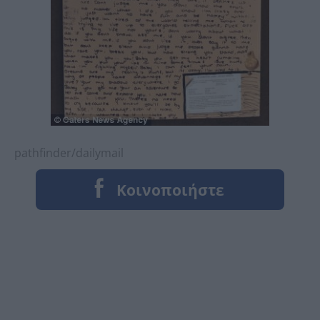
pathfinder
/
dailymail