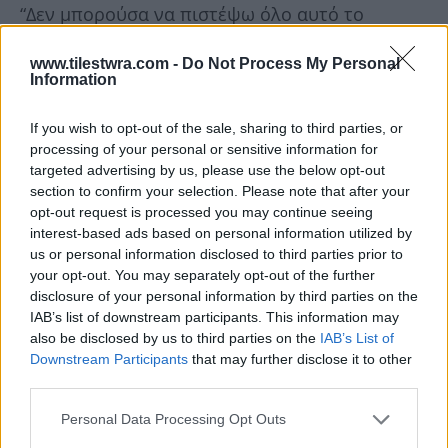
“Δεν μπορούσα να πιστέψω όλο αυτό το
κείμενο που έβλεπα. Ήταν περίπου τρεις
www.tilestwra.com -
Do Not Process My Personal
χιλιάδες λέξεις. Ήταν τόσο συγκινητικό”, λέει ο
Information
πατέρας. “Δεν μας το είπε ποτέ, αλλά έτσι ήταν.
If you wish to opt-out of the sale, sharing to third parties, or
Ένας άνθρωπος του πνεύματος. Έκανε
processing of your personal or sensitive information for
πράγματα που εγώ δεν μπορούσα να
targeted advertising by us, please use the below opt-out
καταλάβω. Ήταν τόσο έξυπνη”.
section to confirm your selection. Please note that after your
opt-out request is processed you may continue seeing
interest-based ads based on personal information utilized by
us or personal information disclosed to third parties prior to
your opt-out. You may separately opt-out of the further
disclosure of your personal information by third parties on the
IAB’s list of downstream participants. This information may
also be disclosed by us to third parties on the
IAB’s List of
Downstream Participants
that may further disclose it to other
third parties.
Personal Data Processing Opt Outs