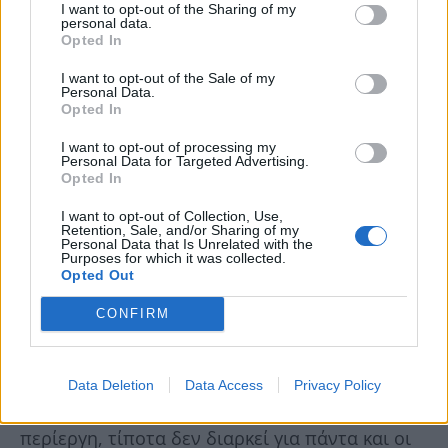
I want to opt-out of the Sharing of my
personal data.
Opted In
I want to opt-out of the Sale of my
Personal Data.
Opted In
I want to opt-out of processing my
Personal Data for Targeted Advertising.
Opted In
I want to opt-out of Collection, Use,
Retention, Sale, and/or Sharing of my
Personal Data that Is Unrelated with the
Η Athena, που πίσω της άφησε έκτος από τους
Purposes for which it was collected.
Opted Out
γονείς της άλλες έξι αδελφές και τρεις
CONFIRM
αδελφούς, συγκίνησε όλη την οικογένεια
μιλώντας για τον έρωτα. “Θέλω να ερωτευτώ
κάποιον που θα μπορώ να του ανοίξω την
Data Deletion
Data Access
Privacy Policy
καρδιά μου. Η αγάπη είναι σπάνια, η ζωή
περίεργη, τίποτα δεν διαρκεί για πάντα και οι