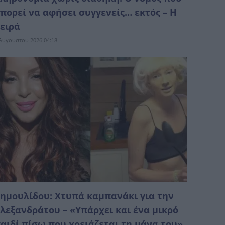
πορεί να αφήσει συγγενείς… εκτός – Η
ειρά
Αυγούστου 2026 04:18
ημουλίδου: Χτυπά καμπανάκι για την
λεξανδράτου – «Υπάρχει και ένα μικρό
αιδί πίσω που χρειάζεται τη μάνα του»