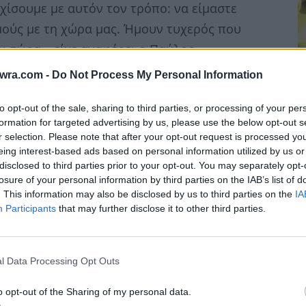
χίσουμε με αυτόν τον τρόπο: να είμαστε
μούς με τη χώρα μας. Ήμουν τυχερός που
ι τώρα», είχε αναφέρει ο Παύλος.
twra.com -
Do Not Process My Personal Information
to opt-out of the sale, sharing to third parties, or processing of your per
formation for targeted advertising by us, please use the below opt-out s
r selection. Please note that after your opt-out request is processed y
eing interest-based ads based on personal information utilized by us or
Π
disclosed to third parties prior to your opt-out. You may separately opt-
γ
losure of your personal information by third parties on the IAB’s list of
6 
. This information may also be disclosed by us to third parties on the
IA
Participants
that may further disclose it to other third parties.
l Data Processing Opt Outs
o opt-out of the Sharing of my personal data.
Μαρί Σαντάλ