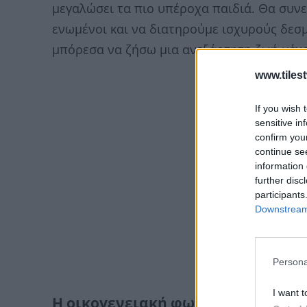
μεγαλώσει τα πιο υπέροχα παιδιά. Θα συνε
ενωμένοι και να διατηρούμε ισχυρούς δεσ
μπόρεσα να ζήσω μια ανεξάρτητη ζωή μέχρ
www.tiles
If you wish 
sensitive in
confirm you
continue se
information 
further disc
participants
Downstream 
Persona
I want t
Η οικογενειακή φωτογραφία της 