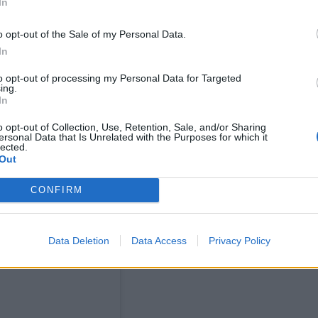
In
o opt-out of the Sale of my Personal Data.
In
to opt-out of processing my Personal Data for Targeted
ing.
In
o opt-out of Collection, Use, Retention, Sale, and/or Sharing
ersonal Data that Is Unrelated with the Purposes for which it
lected.
Out
CONFIRM
Data Deletion
Data Access
Privacy Policy
agram.