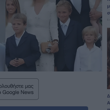
μ
σ
6 
Δ
Α
π