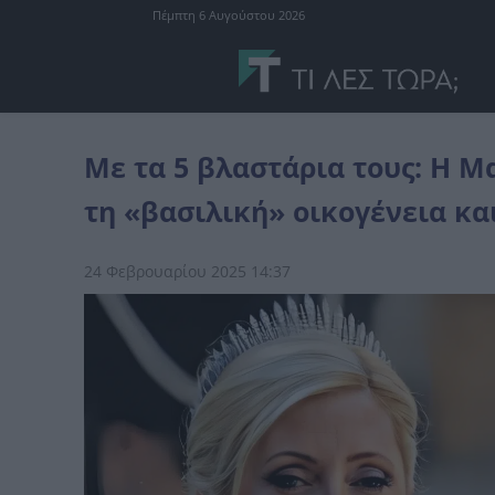
Πέμπτη 6 Αυγούστου 2026
celebrities
Με τα 5 βλαστάρια τους: Η Μαρί Σαντάλ ανέβασε φώτο
Με τα 5 βλαστάρια τους: Η Μ
τη «βασιλική» οικογένεια κα
24 Φεβρουαρίου 2025 14:37