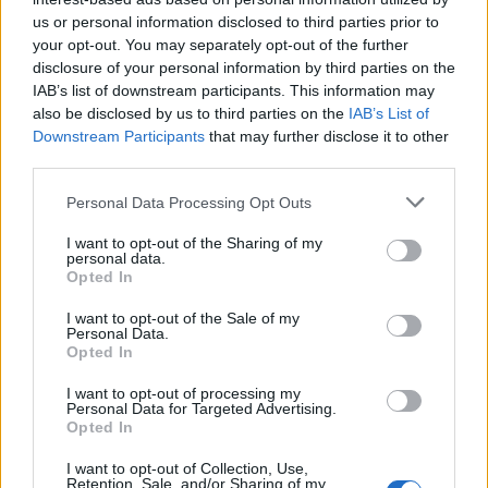
us or personal information disclosed to third parties prior to
your opt-out. You may separately opt-out of the further
disclosure of your personal information by third parties on the
IAB’s list of downstream participants. This information may
also be disclosed by us to third parties on the
IAB’s List of
Δεν βγαίνουν τα έξοδα ούτε μιας οικογενειακής
Downstream Participants
that may further disclose it to other
επιχείρησης, που δεν έχει υπαλλήλους, όταν οι
third parties.
πελάτες παραγγέλνουν για μεσημεριανό γεύμα
Personal Data Processing Opt Outs
κυρίως, μια σαλάτα και μια τζατζίκι. Η εστίαση
I want to opt-out of the Sharing of my
αργοπεθαίνει και χρειάζεται την οικονομική
personal data.
Opted In
στήριξη της πολιτείας, όπως έχει στηρίξει και
τόσους άλλους κλάδους» αναφέρει
I want to opt-out of the Sale of my
Personal Data.
χαρακτηριστικά ο καταστηματάρχης κεντρικού
Opted In
εστιατορίου.
I want to opt-out of processing my
Personal Data for Targeted Advertising.
Opted In
Φιλοδώρημα ούτε για δείγμα
I want to opt-out of Collection, Use,
Retention, Sale, and/or Sharing of my