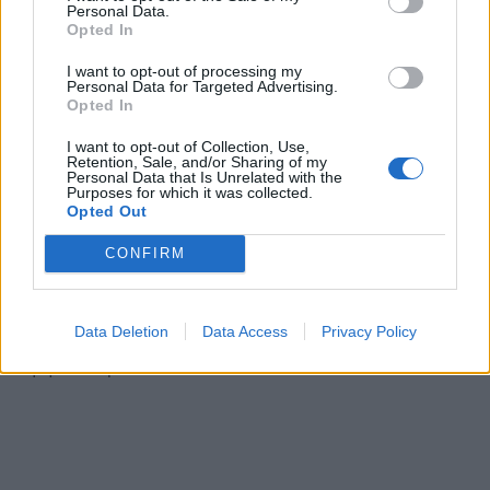
Personal Data.
Opted In
I want to opt-out of processing my
Personal Data for Targeted Advertising.
Opted In
I want to opt-out of Collection, Use,
Retention, Sale, and/or Sharing of my
Personal Data that Is Unrelated with the
Purposes for which it was collected.
Opted Out
CONFIRM
Τα συγκεκριμένα υποδήματα συνδυάζουν
άνεση και σύγχρονη αισθητική, προσφέροντας
μια μοντέρνα πινελιά σε κάθε καθημερινή
Data Deletion
Data Access
Privacy Policy
εμφάνιση.