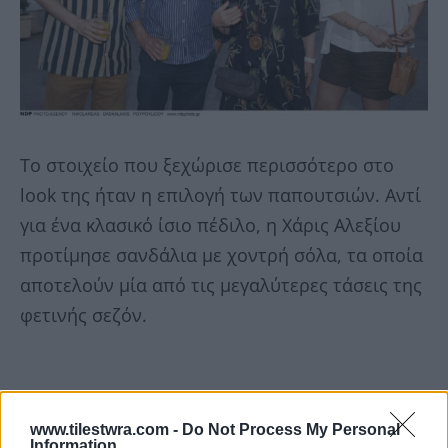
Το στοιχείο που ξεχώρισε περισσότερο στο
look της ήταν η επιλογή των παπουτσιών. Αντί
για ένα κλασικό ίσιο πέδιλο, η Χάρις Αλεξίου
προτίμησε σανδάλια με χοντρή σόλα, τα οποία
αποτελούν μία από τις μεγαλύτερες τάσεις της
φετινής σεζόν.
www.tilestwra.com -
Do Not Process My Personal
Information