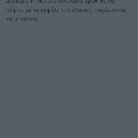
Δευτέρα. Η Ματίνα Νικολάου βρέθηκε να
πέφτει με το κεφάλι στο έδαφος, παγώνοντας
τους πάντες.