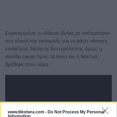
Συγκεκριμένα, η «Βάνια» βγήκε με σκέιτμπορντ
στο πλατό της εκπομπής για να κάνει κάποιες
επιδείξεις. Μέσα σε δευτερόλεπτα, όμως, η
σανίδα έφυγε προς τα πίσω και η Ματίνα
βρέθηκε στον αέρα.
www.tilestwra.com -
Do Not Process My Personal
Information