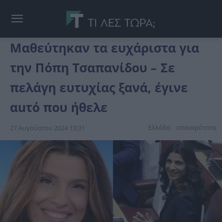
Μαθεύτηκαν τα ευχάριστα για
την Πόπη Τσαπανίδου – Σε
πελάγη ευτυχίας ξανά, έγινε
αuτό που ήθελε
Ελλάδα
επικαιpότnτα
27 Αυγούστου 2024 13:31