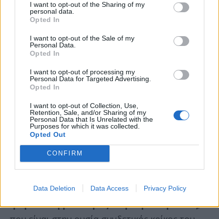
I want to opt-out of the Sharing of my
personal data.
Opted In
I want to opt-out of the Sale of my
Personal Data.
Opted In
I want to opt-out of processing my
Personal Data for Targeted Advertising.
Opted In
I want to opt-out of Collection, Use,
Retention, Sale, and/or Sharing of my
Personal Data that Is Unrelated with the
Purposes for which it was collected.
Opted Out
CONFIRM
Σε ρυθμούς σύγχρονης πόλης μπαίνουμε
Data Deletion
Data Access
Privacy Policy
ήδη από τη βόλτα μας στην Αριστομένους
,