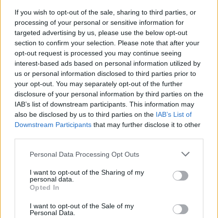
If you wish to opt-out of the sale, sharing to third parties, or
processing of your personal or sensitive information for
targeted advertising by us, please use the below opt-out
section to confirm your selection. Please note that after your
opt-out request is processed you may continue seeing
interest-based ads based on personal information utilized by
us or personal information disclosed to third parties prior to
your opt-out. You may separately opt-out of the further
disclosure of your personal information by third parties on the
IAB’s list of downstream participants. This information may
also be disclosed by us to third parties on the
IAB’s List of
Downstream Participants
that may further disclose it to other
third parties.
Το παρελθόν του έλεγε ότι τρέχει. Η κόρη μου
δεν μου είχε πει ότι φοβόταν που έμπαινε στο
Personal Data Processing Opt Outs
αμάξι του.
I want to opt-out of the Sharing of my
personal data.
Opted In
Ξέρω ότι είχε ξανατρακάρει με μηχανή, είχε
I want to opt-out of the Sale of my
μείνει στο Νοσοκομείο, και είχε και άλλα δύο
Personal Data.