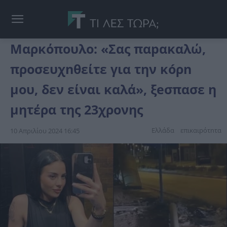
Μαρκόπουλο: «Σας παpακαλώ,
προσευχnθείτε για την κóρn
μου, δεν είναι καλά», ξeσπασε η
μητέρα της 23χρονης
Ελλάδα
επικαιpότnτα
10 Απριλίου 2024 16:45