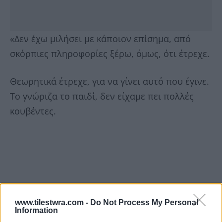
«Δεν έχω μιλήσει με κάποιον επίσημα, από
σκόρπιες πληροφορίες ξέρω, όμως, ότι έτρεχε.
Θεωρητικά έτρεχε, για να γίνει αυτό που έγινε.
Το γνώριζα το παιδί, δεν είχαμε πει πολλές
κουβέντες.
www.tilestwra.com -
Do Not Process My Personal
Information