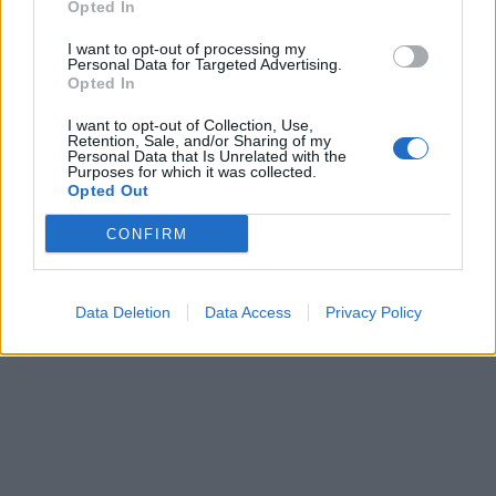
Opted In
ατυχήματα.
I want to opt-out of processing my
Personal Data for Targeted Advertising.
Opted In
I want to opt-out of Collection, Use,
Retention, Sale, and/or Sharing of my
Personal Data that Is Unrelated with the
Purposes for which it was collected.
Opted Out
CONFIRM
Data Deletion
Data Access
Privacy Policy