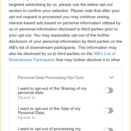
targeted advertising by us, please use the below opt-out
section to confirm your selection. Please note that after your
opt-out request is processed you may continue seeing
interest-based ads based on personal information utilized by
us or personal information disclosed to third parties prior to
your opt-out. You may separately opt-out of the further
Και κατέληξε η Μαργαρίτα Μυτιληναίου: «Όσο
disclosure of your personal information by third parties on the
και να σε προετοιμάσει κάποιος… Δηλαδή
IAB’s list of downstream participants. This information may
also be disclosed by us to third parties on the
IAB’s List of
τώρα, αυτό το μήνα, και εγώ προσπαθώ να
Downstream Participants
that may further disclose it to other
ξαναβρώ το βηματισμό μου. Προσπαθώ να δω
third parties.
τα πράγματα λίγο αλλιώς, είναι αρκετές φορές
Personal Data Processing Opt Outs
που δεν σκέφτομαι. Αλλά νιώθω γεμάτη από
I want to opt-out of the Sharing of my
εκείνον. Και από όσα έκανε, και από όσα ήθελε,
personal data.
Opted In
και από όσα κατάφερε. Οπότε δεν θα ήθελε να
γίνουν αλλιώς τα πράγματα.
I want to opt-out of the Sale of my
Personal Data.
Opted In
Δείτε το βίντεο:
I want to opt-out of processing my