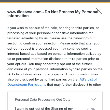
www.tilestwra.com -
Do Not Process My Personal
Information
Τότε ο δήμαρχος Αθηναίων και γιος της τη
φώναξε να μιλήσει λέγοντας το γνωστό πια…
If you wish to opt-out of the sale, sharing to third parties, or
έλα με φόρα αλλά με ομοιοκαταληξία: «Μάνα
processing of your personal or sensitive information for
targeted advertising by us, please use the below opt-out
Ντόρα έλα με φόρα»
section to confirm your selection. Please note that after your
opt-out request is processed you may continue seeing
Η Ντόρα Μπακογιάννη συγκινημένη από τα
interest-based ads based on personal information utilized by
us or personal information disclosed to third parties prior to
όσα άκουσε ξεκίνησε την ομιλία της μιλώντας
your opt-out. You may separately opt-out of the further
για τα παιδιά της: «Στα τόσα χρόνια, ποτέ δεν
disclosure of your personal information by third parties on the
IAB’s list of downstream participants. This information may
με έχουν προλογίσει τα παιδιά μου οπότε
also be disclosed by us to third parties on the
IAB’s List of
πρέπει να σας πω ότι μου ‘χει κοπεί και λίγο η
Downstream Participants
that may further disclose it to other
third parties.
ανάσα, γιατί, κακά τα ψέματα, είναι ό,τι
πολυτιμότερο έχω»
Personal Data Processing Opt Outs
I want to opt-out of the Sharing of my