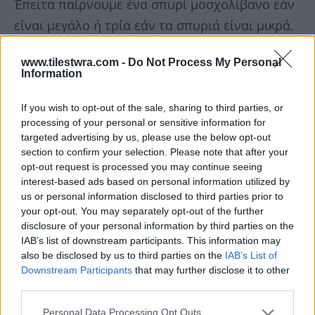
Έπειτα παίρνουμε ένα σπυρί μοσχολίβανο εάν
είναι μεγάλο ή τρία εάν τα σπυριά είναι μικρά.
Βάζοντας τα επάνω στο αναμμένο καρβουνάκι
www.tilestwra.com -
Do Not Process My Personal
το ένα σπυρί να λέμε ένας είναι ο Θεός.
Information
Εάν βάλουμε 2 να λέμε δύο είναι οι φύσεις του
If you wish to opt-out of the sale, sharing to third parties, or
processing of your personal or sensitive information for
Χριστού Θεός και άνθρωπος (Θεάνθρωπος)
targeted advertising by us, please use the below opt-out
Ένας Θεός. Εάν βάλουμε τα τρία μικρά να λέμε
section to confirm your selection. Please note that after your
opt-out request is processed you may continue seeing
Πατήρ, Υιός και Άγιο Πνεύμα. Τρία πρόσωπα
interest-based ads based on personal information utilized by
ένας Θεός. Αρχίζουμε λοιπόν να λιβανίζουμε
us or personal information disclosed to third parties prior to
πρώτα το εικονοστάσι με τις εικόνες και να
your opt-out. You may separately opt-out of the further
disclosure of your personal information by third parties on the
λέμε στο Χριστό.
IAB’s list of downstream participants. This information may
also be disclosed by us to third parties on the
IAB’s List of
Downstream Participants
that may further disclose it to other
third parties.
Personal Data Processing Opt Outs