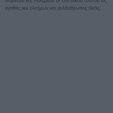
αόρατων και πολέμιων εκ του οίκου τούτου ως
αγαθός και ελεήμων και φιλάνθρωπος Θεός.