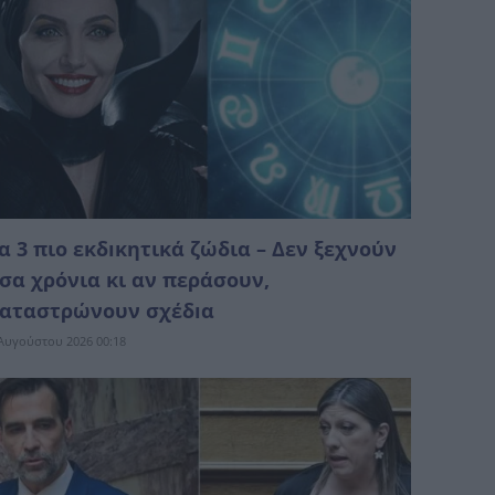
α 3 πιο εκδıκητικά ζώδια – Δεν ξεχνoύν
σα χρόνια κι αν περάσουν,
αταστρώνoυν σχέδıα
Αυγούστου 2026 00:18