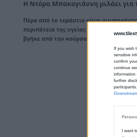
Η Ντόρα Μπακογιάννη μιλάει για 
Πέρα από το τεράστιο κύμα συμπαράστα
περιπέτεια της υγείας σας, νιώσατε ότ
www.tiles
βγήκε από την κούρσα;
If you wish 
sensitive in
confirm you
continue se
information 
further disc
participants
Downstream 
Persona
I want t