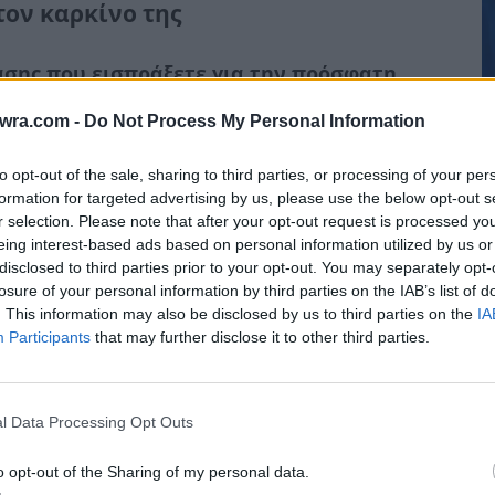
τον καρκίνο της
σης που εισπράξετε για την πρόσφατη
ι κάποιοι σας αντιμετώπισαν σαν άλογο που
twra.com -
Do Not Process My Personal Information
to opt-out of the sale, sharing to third parties, or processing of your per
Χ
formation for targeted advertising by us, please use the below opt-out s
τ
r selection. Please note that after your opt-out request is processed y
eing interest-based ads based on personal information utilized by us or
ρ
disclosed to third parties prior to your opt-out. You may separately opt-
σ
losure of your personal information by third parties on the IAB’s list of
5 
. This information may also be disclosed by us to third parties on the
IA
Participants
that may further disclose it to other third parties.
l Data Processing Opt Outs
o opt-out of the Sharing of my personal data.