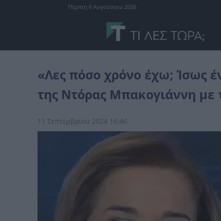
Πέμπτη 6 Αυγούστου 2026
καρκίνος
«Λες πόσο χρόνο έχω; Ίσως ένα τελευταίο Πάσχα»: Η M
«Λες πόσο χρόνο έχω; Ίσως έ
της Ντόρας Μπακογιάννη με τ
11 Σεπτεμβρίου 2024 16:46