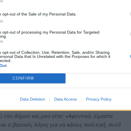
In
έω στον Ισίδωρο «αυτός, νομίζω, με έχει
τεία. Μπορεί βέβαια να έγινε και να μην το
o opt-out of the Sale of my Personal Data.
 στρουθοκαμηλίζω. Πολλές φορές. Συνειδητά.
In
ιάζεται ο άνθρωπος να ταλαιπωρείται
to opt-out of processing my Personal Data for Targeted
ing.
ο. Αλλά δεν το ένιωσα καθόλου αυτό που λέτε.
In
 Στην επαρχία μπορεί να πεις: «Γιατί, ρε παιδί
o opt-out of Collection, Use, Retention, Sale, and/or Sharing
 αρρώστια; Και αν αύριο δεν μπορέσει, ας
ersonal Data that Is Unrelated with the Purposes for which it
lected.
ως εισέπραξα το αντίθετο, πρέπει να πω. Θα
Out
CONFIRM
ανία απέναντι σε τέτοια θέματα;
Data Deletion
Data Access
Privacy Policy
πτώσεις ο κόσμος βγάζει τον καλό του εαυτό.
 του δήμου και μου είπε: «Αφεντικό, είμαστε
ναι ο βασικός λόγος για να κάνεις πολιτική. Αυτό