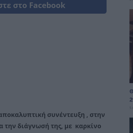
Θ
2
5 
αποκαλυπτική συνέντευξη , στην
α την διάγνωσή της, με καρκίνο