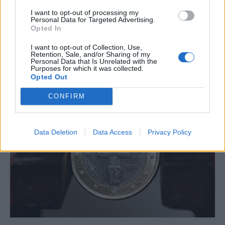
μεγάλη διαφορά σε σχέση με τον παρελθόν ότι
I want to opt-out of processing my
Personal Data for Targeted Advertising.
η ανάπτυξη επιτυγχάνεται με την οικονομία να
Opted In
λειτουργεί με ισοσκελισμένο προϋπολογισμό
I want to opt-out of Collection, Use,
και χωρίς αλόγιστη πιστωτική επέκταση. Χωρίς
Retention, Sale, and/or Sharing of my
Personal Data that Is Unrelated with the
δηλαδή τα λάθη που οδήγησαν στην κρίση.
Purposes for which it was collected.
Opted Out
CONFIRM
Data Deletion
Data Access
Privacy Policy