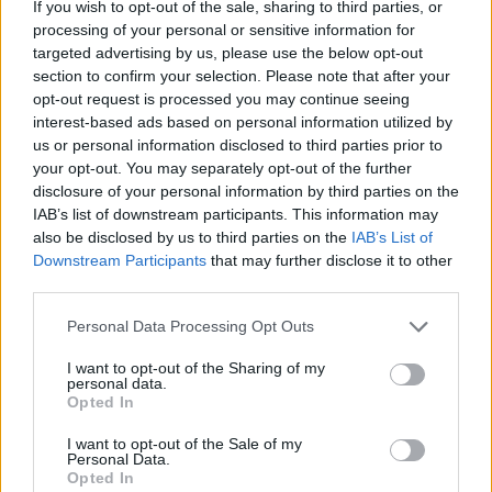
If you wish to opt-out of the sale, sharing to third parties, or
processing of your personal or sensitive information for
targeted advertising by us, please use the below opt-out
section to confirm your selection. Please note that after your
opt-out request is processed you may continue seeing
interest-based ads based on personal information utilized by
us or personal information disclosed to third parties prior to
your opt-out. You may separately opt-out of the further
disclosure of your personal information by third parties on the
IAB’s list of downstream participants. This information may
also be disclosed by us to third parties on the
IAB’s List of
Downstream Participants
that may further disclose it to other
third parties.
Μιλώντας κυρίως για την πορεία της
Personal Data Processing Opt Outs
κυπριακής οικονομίας τόνισε ότι στην Κύπρο η
I want to opt-out of the Sharing of my
οικονομία είναι πλέον σε υψηλή ανάπτυξη και
personal data.
Opted In
ο δείκτης εμπιστοσύνης σημαντικά
ενισχυμένος. Η χώρα παρουσιάζει θετικές
I want to opt-out of the Sale of my
Personal Data.
προοπτικές ανάπτυξης με ρυθμό 3-4%. με την
Opted In