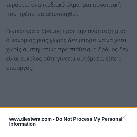
τεράστιο αναπτυξιακό άλμα, μια προοπτική
που πρέπει να αξιοποιηθεί.
Γενικότερα ο δρόμος προς την ανάπτυξη μιας
οικονομίας μιας χώρας δεν μπορεί να να γίνει
χωρίς συστηματική προσπάθεια, ο δρόμος δεν
είναι εύκολος ούτε γίνεται αυτόματα, είπε ο
υπουργός.
www.tilestwra.com -
Do Not Process My Personal
Information