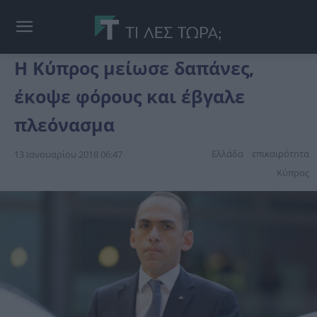
Η Κύπρος μείωσε δαπάνες,
έκοψε φόρους και έβγαλε
πλεόνασμα
Ελλάδα
επικαιpότnτα
13 Ιανουαρίου 2018 06:47
Κύπρος