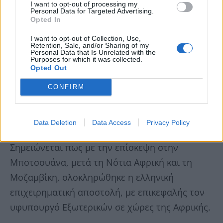
Στο περιθώριο του επιχειρηματικού φόρουμ ο
I want to opt-out of processing my
Personal Data for Targeted Advertising.
κ. Κουίκ, όπως αναφέρεται στην ανακοίνωσή
Opted In
του, συναντήθηκε με τον υφυπουργό
I want to opt-out of Collection, Use,
Επενδύσεων, Εμπορίου και Βιομηχανίας Biggie
Retention, Sale, and/or Sharing of my
Personal Data that Is Unrelated with the
Butale με αντικείμενο την οικονομική
Purposes for which it was collected.
Opted Out
συνεργασία των δύο χωρών. Επίσης, είχε
CONFIRM
συνάντηση και με τον αναπληρωτή υπουργό
Πολιτισμού, Νεολαίας και Αθλητισμού
Μποτσουάνα, Κεφέντσα Μουζινγιούλα.
Data Deletion
Data Access
Privacy Policy
Σημειώνεται πως με την επίσκεψη στην
Μποτσουάνα, μετά τη Νότια Αφρική και τη
Μοζαμβίκη, ολοκληρώθηκε η ελληνική
επιχειρηματική αποστολή, με επικεφαλής τον
υφυπουργό Εξωτερικών σε χώρες της Αφρικής.