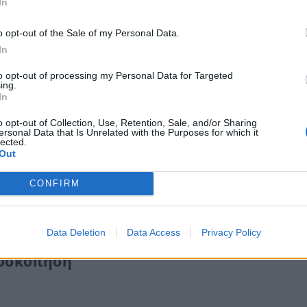
In
o opt-out of the Sale of my Personal Data.
In
to opt-out of processing my Personal Data for Targeted
ing.
In
o opt-out of Collection, Use, Retention, Sale, and/or Sharing
ersonal Data that Is Unrelated with the Purposes for which it
lected.
 να γίνεται μία πρώτη εξέταση περίπου στα 45
Out
 υπάρχει οικογενειακό ιστορικό καρκίνου του
CONFIRM
συγκεκριμένες οδηγίες σχετικά με την εξέταση
Data Deletion
Data Access
Privacy Policy
ονοσκόπηση