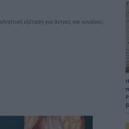
ληπτική εξέταση για άντρες και γυναίκες.
Η
π
Ρ
8 