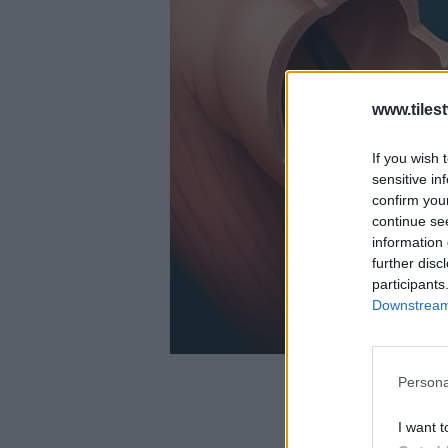
www.tiles
If you wish 
sensitive in
confirm you
continue se
information 
further disc
participants
Downstream 
Persona
I want t