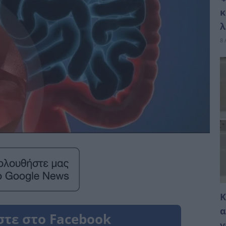
κ
λ
8 
Κ
α
γ