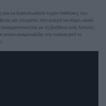
η για να διαπιστωθούν τυχόν παθήσεις του
βείας και επιτρέπει στο γιατρό να πάρει υλικό
η πραγματοποιείται με τη βοήθεια ενός λεπτού,
ο οποίο αναμεταδίδει την εικόνα από το
η.