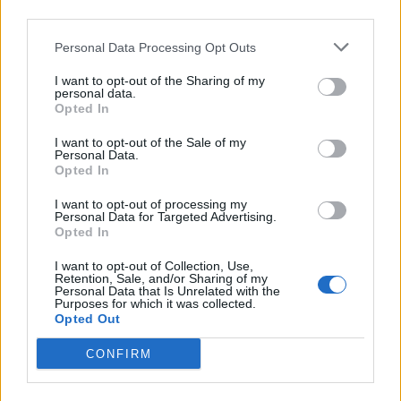
Ζήτημα ευθύνης και νομικού πλαισίου
third parties.
Το γεγονός ότι ένας οδηγός που εμπλέκεται σε
Personal Data Processing Opt Outs
τροχαίο μπορεί να παραμένει ασύλληπτος
I want to opt-out of the Sharing of my
personal data.
λόγω νομικών κενών εγείρει ερωτήματα
Opted In
σχετικά με την ευθύνη των εταιρειών leasing
I want to opt-out of the Sale of my
και την ανάγκη αυστηρότερης νομοθεσίας για
Personal Data.
Opted In
τη διαλεύκανση παρόμοιων περιστατικών.
I want to opt-out of processing my
Personal Data for Targeted Advertising.
Opted In
I want to opt-out of Collection, Use,
Retention, Sale, and/or Sharing of my
Personal Data that Is Unrelated with the
Purposes for which it was collected.
Opted Out
CONFIRM