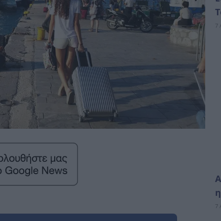
Τ
7 
Α
η
7 