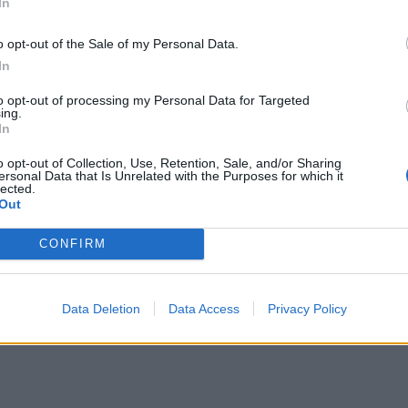
In
o opt-out of the Sale of my Personal Data.
 Ρόδο μπορούν να πραγματοποιηθούν έως 10
In
ή συμμετοχή), ενώ στους δήμους της Βόρειας
to opt-out of processing my Personal Data for Targeted
σσαλία (πλην Σποράδων), μπορούν να
ing.
In
ς δωρεάν.
o opt-out of Collection, Use, Retention, Sale, and/or Sharing
ersonal Data that Is Unrelated with the Purposes for which it
ματα, επιδοτούνται και ακτοπλοϊκά εισιτήρια.
lected.
Out
ώ για ΑμεΑ τα εισιτήρια είναι δωρεάν.
CONFIRM
Data Deletion
Data Access
Privacy Policy