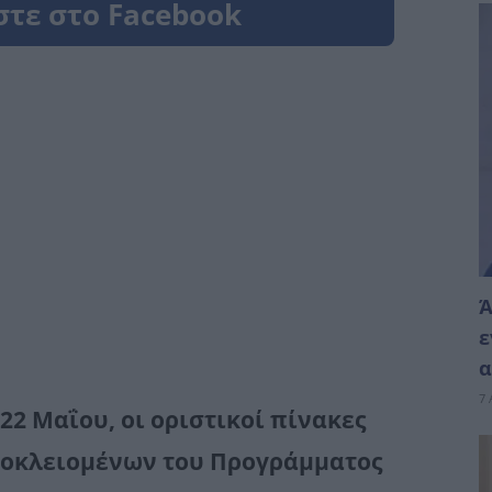
Ά
ε
α
7 
2 Μαΐου, οι οριστικοί πίνακες
ποκλειομένων του Προγράμματος