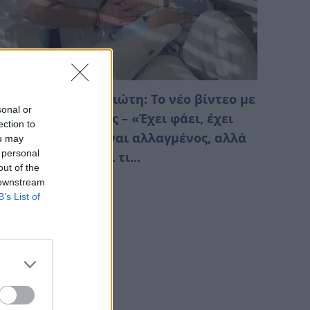
αριαλένα Ρουμελιώτη: Το νέο βίντεο με
sonal or
ον 2 μηνών γιο της – «Έχει φάει, έχει
ection to
άνει γουλίτσα, είναι αλλαγμένος, αλλά
ou may
 personal
αι πάλι γκρινιάζει τι...
out of the
Αυγούστου 2026 00:40
 downstream
B’s List of