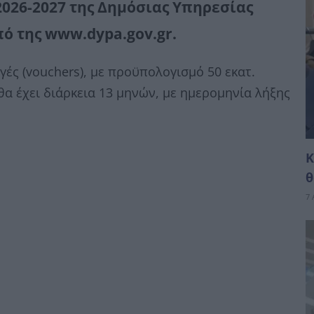
026-2027 της Δημόσιας Υπηρεσίας
ό της www.dypa.gov.gr.
ές (vouchers), με προϋπολογισμό 50 εκατ.
 θα έχει διάρκεια 13 μηνών, με ημερομηνία λήξης
Κ
θ
7 