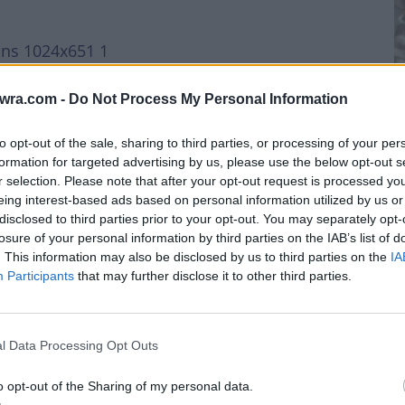
twra.com -
Do Not Process My Personal Information
Μ
to opt-out of the sale, sharing to third parties, or processing of your per
τ
formation for targeted advertising by us, please use the below opt-out s
κ
r selection. Please note that after your opt-out request is processed y
eing interest-based ads based on personal information utilized by us or
κ
disclosed to third parties prior to your opt-out. You may separately opt-
7 
losure of your personal information by third parties on the IAB’s list of
. This information may also be disclosed by us to third parties on the
IA
Participants
that may further disclose it to other third parties.
l Data Processing Opt Outs
υν έως 6 διανυκτερεύσεις σε κατάλυμα που
ΥΠΑ, κατόπιν συνεννόησης με τον πάροχο, με
o opt-out of the Sharing of my personal data.