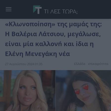
«Κλωνοποinση» της μαμάς της:
Η Βαλέρια Λάτσιου, μεγάλωσε,
είναι μία καλλονń και iδια η
Ελένη Μενεγάκη νέα
Ελλάδα
επικαιpότnτα
27 Αυγούστου 2024 01:35