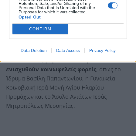
Retention, Sale, and/or Sharing of my
χειροκρότημα από τον κόσμο
, που θέλησε να
Personal Data that Is Unrelated with the
Purposes for which it was collected.
του εκδηλώσει με αυτόν τον τρόπο τη στήριξή
Opted Out
του στον πόνο που βιώνει στωικά η οικογένεια
CONFIRM
τις τελευταίες μέρες.
Η οικογένεια Σαμαρά, μέσα από επίσημη
Data Deletion
Data Access
Privacy Policy
ανακοίνωση,
ζήτησε αντί στεφάνων να
ενισχυθούν κοινωφελείς φορείς
, όπως το
Ίδρυμα Βασίλη Παπαντωνίου, η Γυναικεία
Κοινοβιακή Ιερά Μονή Αγίου Ηλαρίου
Προμάχων και το Άσυλο Ανιάτων Ιεράς
Μητροπόλεως Μεσσηνίας.