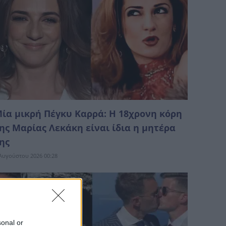
ία μικρή Πέγκυ Καρρά: Η 18χρονη κόρη
ης Μαρίας Λεκάκη είναι ίδια η μητέρα
ης
Αυγούστου 2026 00:28
sonal or