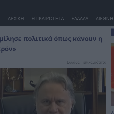
ΑΡΧΙΚΗ
ΕΠΙΚΑΙΡΟΤΗΤΑ
ΕΛΛΑΔΑ
ΔΙΕΘΝΗ
 η Κλίντον, η Ομπάμα και...
μίλησε πολιτικά όπως κάνουν η
κρόν»
Ελλάδα
επικαιpότnτα
Λ