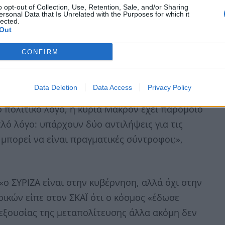
o opt-out of Collection, Use, Retention, Sale, and/or Sharing
ersonal Data that Is Unrelated with the Purposes for which it
lected.
Out
CONFIRM
ην Αμερική οι σύζυγοι των πολιτικών αρχηγών,
σμητικό ρόλο, να κάνουν πολιτικές
Data Deletion
Data Access
Privacy Policy
οποία είχε τελικά και η ίδια πολιτικές
 πολιτικό λόγο, η κυρία Μακρόν έχει παρόμοιο
απλό λόγο: υπάρχουν δύο αντιλήψεις για τις
ή μπορεί να είναι πραγματικές σύντροφοι;»,
«ο ΣYΡΙΖΑ είναι στην κυβέρνηση, αλλά όχι στην
ικών είπε στον ΣΚΑΪ ότι ο κόσμος «έδωσε
 εξουσίας της μεταπολίτευσης άλλα ακόμη δεν