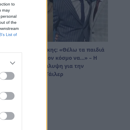
ection to
ou may
 personal
out of the
 downstream
B’s List of
τέφανος Κασσελάκης: «Θέλω τα παιδιά
ου θα φέρουμε στον κόσμο να…» – Η
υγκινητική αποκάλυψη για την
ικογένεια με τον Τάιλερ
Αυγούστου 2026 16:04