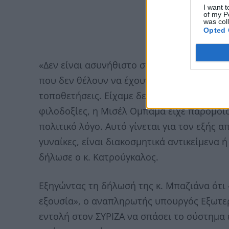
I want t
of my P
was col
Opted 
«Δεν είναι ασυνήθιστο στην Ευρώπη και στ
που δεν θέλουν να έχουν απλώς έναν διακο
τοποθετήσεις. Είχαμε δει την κ. Κλίντον, η 
φιλοδοξίες, η Μισέλ Ομπάμα είχε παρόμοιο
πολιτικό λόγο. Αυτό γίνεται για τον εξής 
γυναίκες, είναι διακοσμητικά αντικείμενα 
δήλωσε ο κ. Κατρούγκαλος.
Εξηγώντας τη δήλωσή της κ. Μπαζιάνα ότι 
εξουσία», ο αναπληρωτής υπουργός Εξωτερ
εντολή στον ΣΥΡΙΖΑ να σπάσει το σύστημα