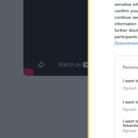
sensitive in
confirm you
continue se
information 
further disc
participants
Downstream 
Persona
I want t
Opted 
I want t
Opted 
I want 
Advertis
Opted 