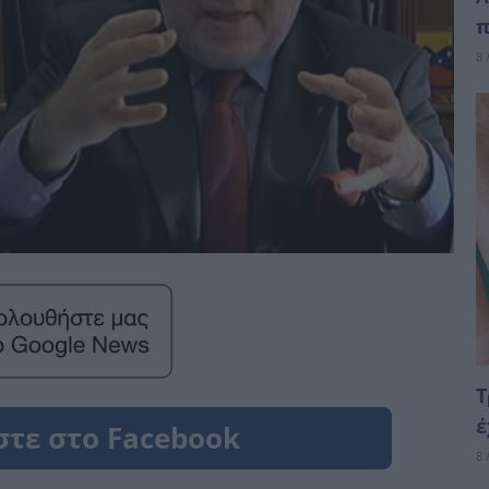
π
8 
Τ
έ
8 