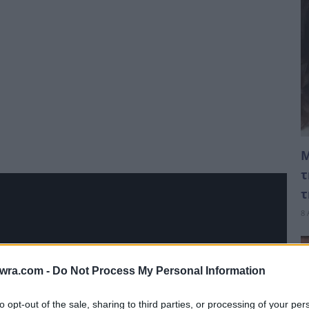
Μ
τ
τ
8 
twra.com -
Do Not Process My Personal Information
to opt-out of the sale, sharing to third parties, or processing of your per