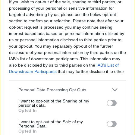
If you wish to opt-out of the sale, sharing to third parties, or
πει ότι το παιδί μου θα πάρει το όνομα της
processing of your personal or sensitive information for
targeted advertising by us, please use the below opt-out
πεθεράς μου που είναι Πολυξένη. Ήμουν στην
section to confirm your selection. Please note that after your
Πάρο στο σπίτι μας και είχα κάνει το τεστ και
opt-out request is processed you may continue seeing
interest-based ads based on personal information utilized by
ήταν θετικό. Λέω στον άντρα μου ότι θα πάω
us or personal information disclosed to third parties prior to
να δώσω αίμα για την χοριακή.
your opt-out. You may separately opt-out of the further
disclosure of your personal information by third parties on the
IAB’s list of downstream participants. This information may
also be disclosed by us to third parties on the
IAB’s List of
Downstream Participants
that may further disclose it to other
third parties.
Personal Data Processing Opt Outs
I want to opt-out of the Sharing of my
personal data.
Opted In
I want to opt-out of the Sale of my
Personal Data.
Opted In