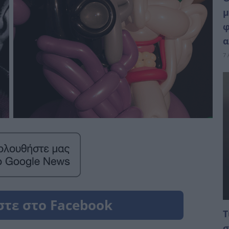
μ
φ
α
7 
Τ
σ