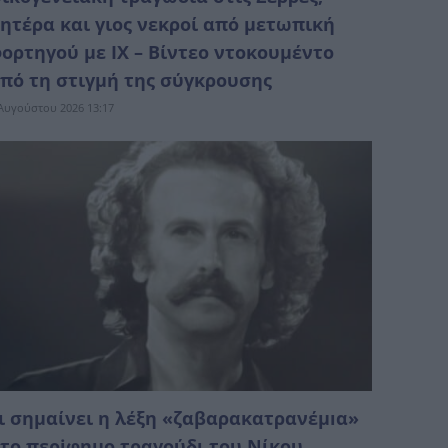
ητέρα και γιος νεκροί από μετωπική
ορτηγού με ΙΧ – Βίντεο ντοκουμέντο
πό τη στιγμή της σύγκρουσης
Αυγούστου 2026 13:17
ι σημαίνει η λέξη «ζαβαρακατρανέμıα»
το περiφημο τραγούδι του Νίκου