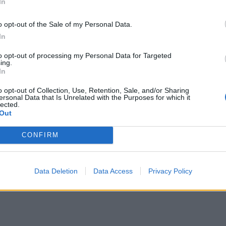
ου χρησιμοποιώ είναι όλα βιοδιασπώμενα και
In
κά φιλικά προς το περιβάλλον.”
o opt-out of the Sale of my Personal Data.
In
 και τα μπαλόνια είναι πλέον όλα σκασμένα, οι
to opt-out of processing my Personal Data for Targeted
τα. Το σχέδιό μου είναι να τα εκτυπώσω και να
ing.
In
ε τα προηγούμενα σχέδια.”
o opt-out of Collection, Use, Retention, Sale, and/or Sharing
ersonal Data that Is Unrelated with the Purposes for which it
lected.
Out
CONFIRM
Data Deletion
Data Access
Privacy Policy