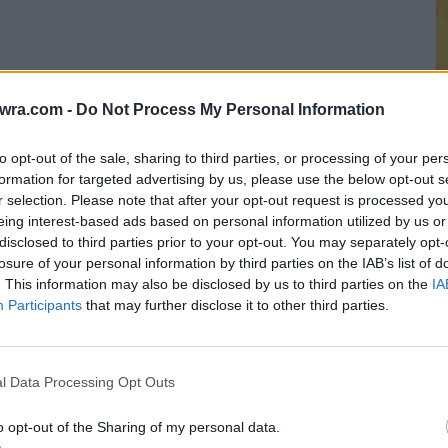
twra.com -
Do Not Process My Personal Information
to opt-out of the sale, sharing to third parties, or processing of your per
formation for targeted advertising by us, please use the below opt-out s
r selection. Please note that after your opt-out request is processed y
eing interest-based ads based on personal information utilized by us or
Σ
 ξαναδημιουργούσα κλασικά εξώφυλλα κόμικ
disclosed to third parties prior to your opt-out. You may separately opt-
ε
losure of your personal information by third parties on the IAB’s list of
 με μπαλόνια χρειάζονται πολλές μέρες για να
α
. This information may also be disclosed by us to third parties on the
IA
Participants
that may further disclose it to other third parties.
7 
ποιώ το photoshop για να προσθέσω τα
l Data Processing Opt Outs
μπαλόνια με σύρμα μέσα). Προσπάθησα να
αση, οπότε αυτό που βλέπετε, είναι κυρίως
o opt-out of the Sharing of my personal data.