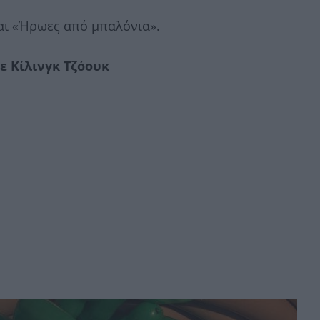
ται «Ήρωες από μπαλόνια».
ε Κίλινγκ Τζόουκ