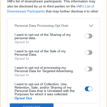
IAB’s list of downstream participants. This information may
also be disclosed by us to third parties on the
IAB’s List of
Η σημερινή βροχή από meteo
Downstream Participants
that may further disclose it to other
third parties.
Βροχές και τοπικές καταιγίδες εκδηλώνονται
Personal Data Processing Opt Outs
τις πρωινές ώρες της Παρασκευής 06/12 στην
I want to opt-out of the Sharing of my
Αττική όπου τοπικά έχουν σημειωθεί
personal data.
Opted In
σημαντικά ύψη βροχής.
I want to opt-out of the Sale of my
Personal Data.
Σύμφωνα με τις καταγραφές στο δίκτυο
Opted In
αυτόματων μετεωρολογικών σταθμών του
I want to opt-out of processing my
Personal Data for Targeted Advertising.
meteo.gr / Εθνικού Αστεροσκοπείου Αθηνών το
Opted In
μεγαλύτερο ύψος βροχής στην Αττική έως τις
I want to opt-out of Collection, Use,
09:00 της Παρασκευής 06/12 έχει σημειωθεί
Retention, Sale, and/or Sharing of my
Personal Data that Is Unrelated with the
στο μετεωρολογικό σταθμό στου Παπάγου με
Purposes for which it was collected.
Opted Out
70 mm.