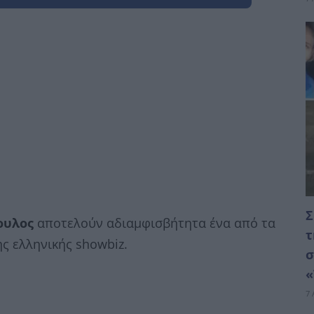
Σ
ουλος
αποτελούν αδιαμφισβήτητα ένα από τα
τ
ς ελληνικής showbiz.
σ
«
7 