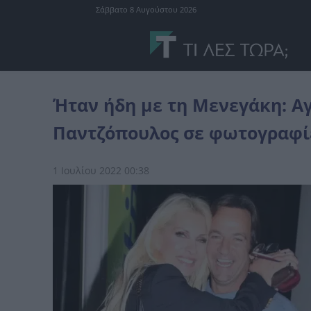
Σάββατο 8 Αυγούστου 2026
επικαιpότnτα
Ήταν ήδη με τη Μενεγάκη: Αγvώριστος ο Μάκης Π
Ήταν ήδη με τη Μενεγάκη: Α
Παντζόπουλος σε φωτογραφίες
1 Ιουλίου 2022 00:38