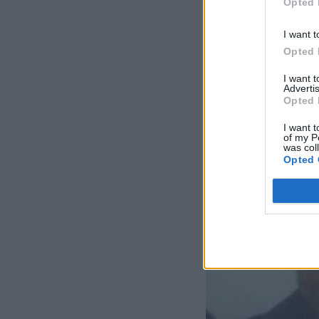
Opted 
I want t
Opted 
I want 
Advertis
Opted 
I want t
of my P
was col
Opted 