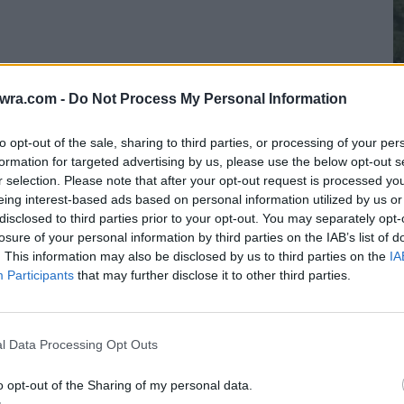
twra.com -
Do Not Process My Personal Information
to opt-out of the sale, sharing to third parties, or processing of your per
formation for targeted advertising by us, please use the below opt-out s
r selection. Please note that after your opt-out request is processed y
τά το 2010 και το 2012 ο Μάκης έφυγε για
eing interest-based ads based on personal information utilized by us or
φωτογραφίες του από την θητεία.
disclosed to third parties prior to your opt-out. You may separately opt-
Τ
losure of your personal information by third parties on the IAB’s list of
σ
. This information may also be disclosed by us to third parties on the
IA
μαζί με άλλους φαντάρους ενώ όπως μπορείτε
Participants
that may further disclose it to other third parties.
Π
α από τότε!
7 
l Data Processing Opt Outs
τρατό
o opt-out of the Sharing of my personal data.