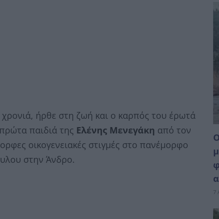
α χρονιά, ήρθε στη ζωή και ο καρπός του έρωτά
α πρώτα παιδιά της
Ελένης Μενεγάκη
από τον
Ο
ορφες οικογενειακές στιγμές στο πανέμορφο
μ
ουλου στην Άνδρο.
φ
α
7 