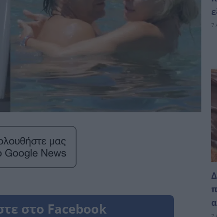
ε
7 
Δ
π
α
7 