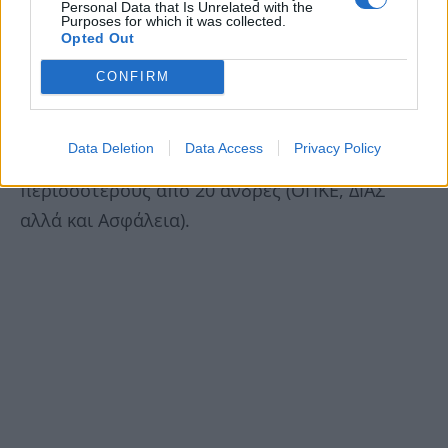
από τους Οικολόγους Πράσινους και την
Personal Data that Is Unrelated with the
Purposes for which it was collected.
Πολιτική Κίνηση Καβάλας ο Γιώργος
Opted Out
Πασχαλίδης, εκπρόσωποι φιλοζωικών
CONFIRM
συλλόγων, μεμονωμένοι πολίτες αλλά και
αρκετά άτομα από τον αντιεξουσιαστικό χώρο.
Data Deletion
Data Access
Privacy Policy
Η Αστυνομία ήταν επίσης παρούσα με
περισσότερους από 20 άνδρες (ΟΠΚΕ, ΔΙΑΣ
αλλά και Ασφάλεια).