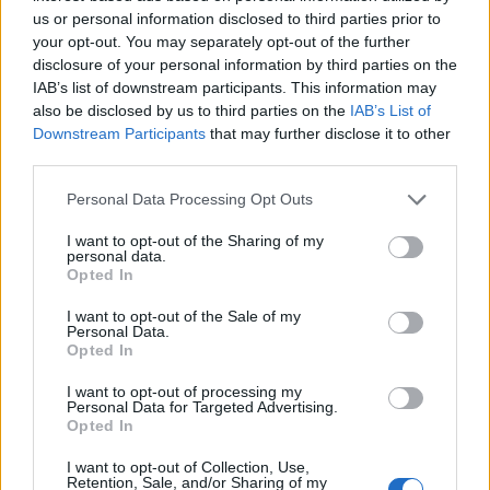
us or personal information disclosed to third parties prior to
your opt-out. You may separately opt-out of the further
disclosure of your personal information by third parties on the
IAB’s list of downstream participants. This information may
also be disclosed by us to third parties on the
IAB’s List of
Downstream Participants
that may further disclose it to other
third parties.
Από νωρίς το πρωί της Τρίτης (21 Μαρτίου)
Personal Data Processing Opt Outs
κόσμος συγκεντρώθηκε έξω από το Σφαγείο
όπου, σύμφωνα με το πρόγραμμα, επρόκειτο
I want to opt-out of the Sharing of my
personal data.
να σφαγιαστούν κατά τη μέθοδο Κόσερ 200
Opted In
αιγοπρόβατα.
I want to opt-out of the Sale of my
Personal Data.
Opted In
Όπως αναφέρει η τοπική ιστοσελίδα,
I want to opt-out of processing my
συγκέντρωση συμμετείχαν η περιφερειακή
Personal Data for Targeted Advertising.
Opted In
σύμβουλος και επικεφαλής της παράταξης
Οικολογία-Αλληλεγγύη Κατερίνα Γεροστεργίου,
I want to opt-out of Collection, Use,
Retention, Sale, and/or Sharing of my