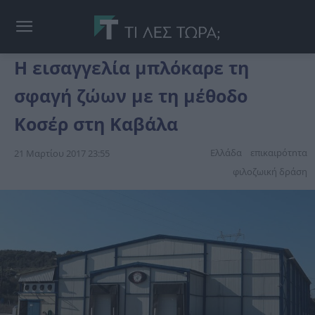
Η εισαγγελία μπλόκαρε τη
σφαγή ζώων με τη μέθοδο
Κοσέρ στη Καβάλα
Ελλάδα
επικαιpότnτα
21 Μαρτίου 2017 23:55
φιλοζωική δράση