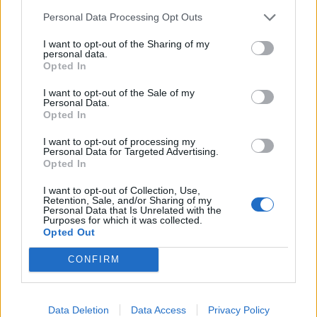
Personal Data Processing Opt Outs
I want to opt-out of the Sharing of my
«Πονάω, ζαλίζομαι… δεν θυμάμαι» είναι μερικά
personal data.
Opted In
από τα λιγοστά λόγια που βγαίνουν από το
στόμα της 28χρονης η οποία βρίσκεται σε
I want to opt-out of the Sale of my
Personal Data.
κατάσταση σοκ και με πολλαπλά τραύματα. Η
Opted In
γυναίκα συνεχίζει να νοσηλεύεται στο
I want to opt-out of processing my
Personal Data for Targeted Advertising.
νοσοκομείο ενώ ακόμα δεν είναι σε θέση να
Opted In
δώσει κατάθεση στις αρχές που θα ρίξει και
I want to opt-out of Collection, Use,
φως σε αυτή υπόθεση. Τα μόνα λόγια που έχει
Retention, Sale, and/or Sharing of my
Personal Data that Is Unrelated with the
πει μέσα από το θάλαμο του νοσοκομείου είναι
Purposes for which it was collected.
Opted Out
«ζαλίζομαι, πονάω» ενώ όταν την ρωτάνε την
έγινε η ίδια απαντά ότι δεν μπορεί να θυμηθεί.
CONFIRM
Μάλιστα, όπως όλα δείχνουν το συγκεκριμένο
δεν ήταν το μοναδικό περιστατικό που έγινε
Data Deletion
Data Access
Privacy Policy