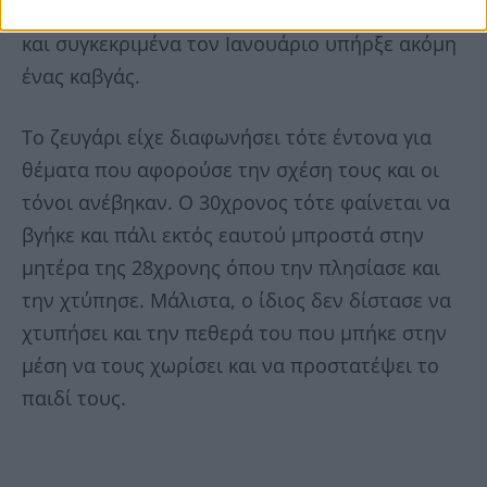
ανάμεσα στο ζευγάρι, καθώς λίγους μήνες πριν
και συγκεκριμένα τον Ιανουάριο υπήρξε ακόμη
ένας καβγάς.
Το ζευγάρι είχε διαφωνήσει τότε έντονα για
θέματα που αφορούσε την σχέση τους και οι
τόνοι ανέβηκαν. Ο 30χρονος τότε φαίνεται να
βγήκε και πάλι εκτός εαυτού μπροστά στην
μητέρα της 28χρονης όπου την πλησίασε και
την χτύπησε. Μάλιστα, ο ίδιος δεν δίστασε να
χτυπήσει και την πεθερά του που μπήκε στην
μέση να τους χωρίσει και να προστατέψει το
παιδί τους.