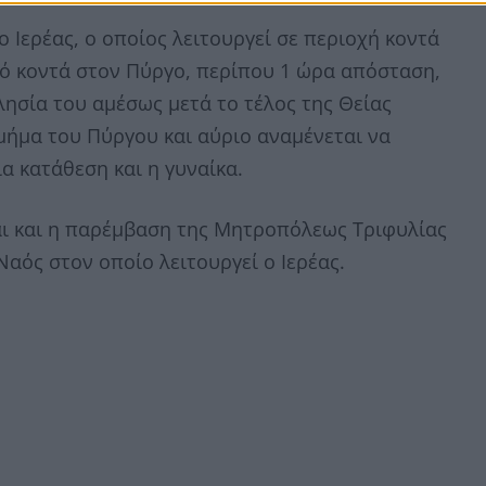
Ιερέας, ο οποίος λειτουργεί σε περιοχή κοντά
ιό κοντά στον Πύργο, περίπου 1 ώρα απόσταση,
ησία του αμέσως μετά το τέλος της Θείας
τμήμα του Πύργου και αύριο αναμένεται να
α κατάθεση και η γυναίκα.
αι και η παρέμβαση της Μητροπόλεως Τριφυλίας
Ναός στον οποίο λειτουργεί ο Ιερέας.