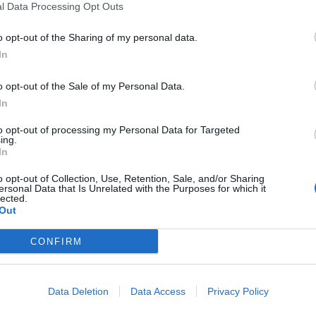
l Data Processing Opt Outs
o opt-out of the Sharing of my personal data.
In
o opt-out of the Sale of my Personal Data.
In
Α
to opt-out of processing my Personal Data for Targeted
α
ing.
In
8 
o opt-out of Collection, Use, Retention, Sale, and/or Sharing
ersonal Data that Is Unrelated with the Purposes for which it
lected.
Out
NLINE, το περιστατικό έλαβε χώρα το βράδυ
πάς και η γυναίκα είχαν βγει να διασκεδάσουν
CONFIRM
2 μεγάλες ποσότητες αλκοόλ, λογομάχησαν για
κάνουν λόγο οι μάρτυρες) και εν συνεχεία
Data Deletion
Data Access
Privacy Policy