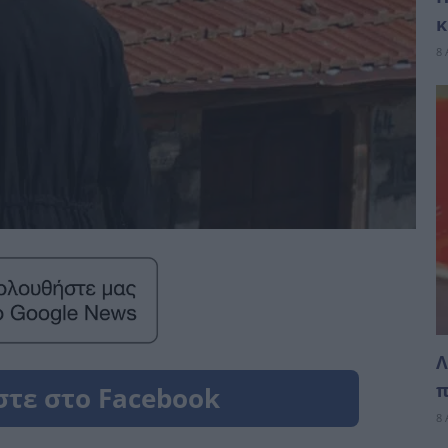
κ
8 
Λ
π
8 