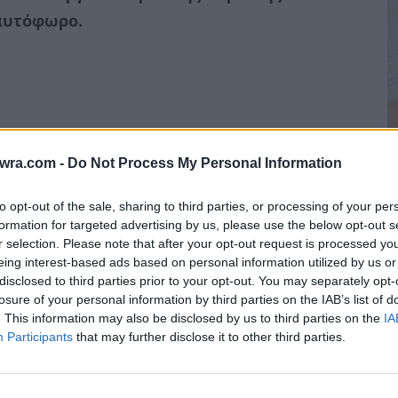
αυτόφωρο.
twra.com -
Do Not Process My Personal Information
Κ
to opt-out of the sale, sharing to third parties, or processing of your per
μ
formation for targeted advertising by us, please use the below opt-out s
r selection. Please note that after your opt-out request is processed y
σ
eing interest-based ads based on personal information utilized by us or
8 
disclosed to third parties prior to your opt-out. You may separately opt-
losure of your personal information by third parties on the IAB’s list of
ONLINE
, παντρεμένος Ιερέας, πατέρας 5 παιδιών
. This information may also be disclosed by us to third parties on the
IA
Participants
that may further disclose it to other third parties.
εκεμβρίου 2024 έπειτα από ξυλοδαρμό γυναίκας