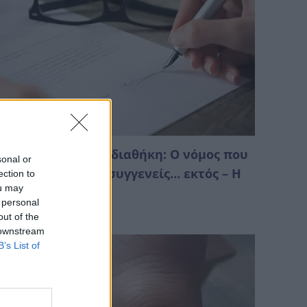
ληρονομιά χωρίς διαθήκη: Ο νόμος που
sonal or
πορεί να αφήσει συγγενείς… εκτός – Η
ection to
ou may
ειρά
 personal
Αυγούστου 2026 04:28
out of the
 downstream
B’s List of