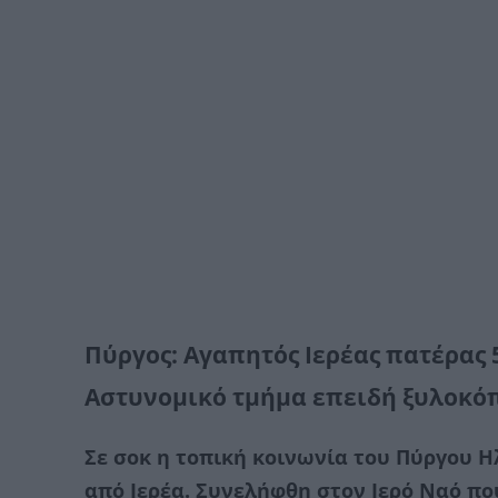
Πύργος: Aγαπητός Ιερέας πατέρας 
Αστυνομικό τμήμα επειδή ξυλοκόπ
Σε σοκ η τοπική κοινωνία του Πύργου Η
από Ιερέα. Συνελήφθη στον Ιερό Ναό που