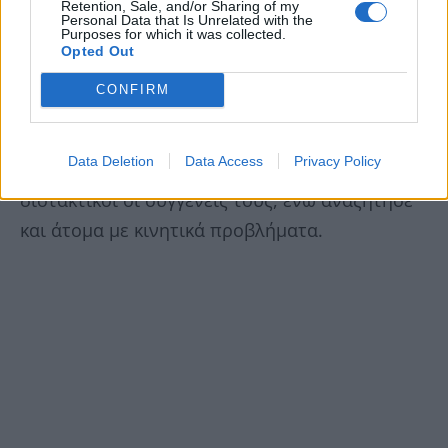
Retention, Sale, and/or Sharing of my
αντιμετωπίζουν, έχουν τεράστιο ζήτημα με την
Personal Data that Is Unrelated with the
Purposes for which it was collected.
εύρεση εργασίας. Έντεκα άτομα έχουν περάσει,
Opted Out
τώρα είναι τρεις και περιμένω άλλους δυο την
CONFIRM
καλοκαιρινή σεζόν»
, αναφέρει ο κ. Γιάντσης,
τονίζοντας ότι θέλει να απασχολήσει και
Data Deletion
Data Access
Privacy Policy
άτομα με σύνδρομο Down, ωστόσο είναι
διστακτικοί οι συγγενείς τους, ενώ αναζήτησε
και άτομα με κινητικά προβλήματα.