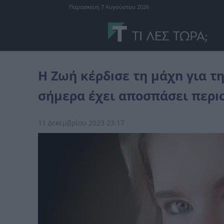
Παρασκευή 7 Αυγούστου 2026
διάφορα
Η Ζωή κέρδıσε τη μάχn για τη ζωή στα 17 της χρόνıα...
Η Ζωή κέρδıσε τη μάχn για τη
σήμερα έχει αποσπάσει περı
11 Δεκεμβρίου 2023 23:17