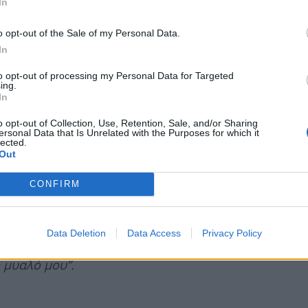
In
ου. Είμαι γενικά άνθρωπος ο οποίος έχει βρει
o opt-out of the Sale of my Personal Data.
α να βλέπει την θετική πλευρά στο οτιδήποτε
In
λη κατάκτηση.
to opt-out of processing my Personal Data for Targeted
ing.
In
διάφορα για το πρόβλημά μου. Για να είμαι
 όμως να κάνω πλάκα με αυτό ώστε να μην
o opt-out of Collection, Use, Retention, Sale, and/or Sharing
ersonal Data that Is Unrelated with the Purposes for which it
να θυμηθώ είναι όταν ένα παιδί είχε πει ότι
lected.
Out
αι του είπα: αν πάρω ανάποδες θα γίνει
οβληματίζει πολύ το γεγονός πως υπάρχουν
CONFIRM
ς που μπορεί να αντιμετωπίζει ένα άλλο παιδί,
ι να αναρωτιέμαι και να ρωτάω γιατί. Γιατί να
Data Deletion
Data Access
Privacy Policy
λουν να πληγώνουν άλλους ανθρώπους… Ένα
 μυαλό μου”.