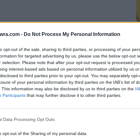
twra.com -
Do Not Process My Personal Information
to opt-out of the sale, sharing to third parties, or processing of your per
ωνίδη έχει πει:
formation for targeted advertising by us, please use the below opt-out s
Σ
r selection. Please note that after your opt-out request is processed y
eing interest-based ads based on personal information utilized by us or
ε
στηκε να δώσω από παιδί, από τις πρώτες μέρες
disclosed to third parties prior to your opt-out. You may separately opt-
α
losure of your personal information by third parties on the IAB’s list of
ήταν πρώτα και πάνω απ΄ όλους οι γονείς μου οι
7 
. This information may also be disclosed by us to third parties on the
IA
πρόβλημα της υδροκεφαλίας ήταν δύο νέα παιδιά
Participants
that may further disclose it to other third parties.
 οι ίδιοι μαζί μου αυτόν τον αγώνα. Επίσης
πάνω από όλα άνθρωπος και μετά γιατρός, ο
l Data Processing Opt Outs
ούς τους ανθρώπους είμαι σήμερα εδώ κοντά
υξη. Όλο αυτό μου άφησε δύναμη στην ψυχή
o opt-out of the Sharing of my personal data.
 σκέφτομαι τι έχω περάσει με την υγεία μου