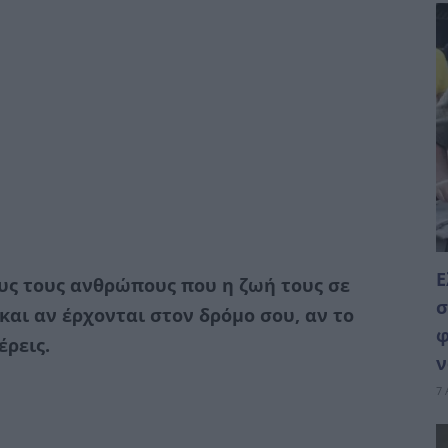
Ε
υς τους ανθρώπους που η ζωή τους σε
σ
και αν έρχονται στον δρόμο σου, αν το
φ
έρεις.
ν
7 