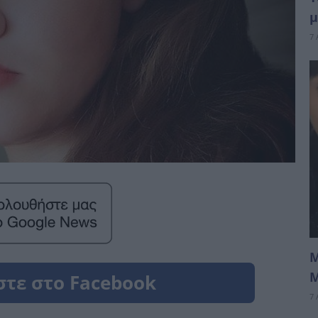
μ
7 
Μ
Μ
7 