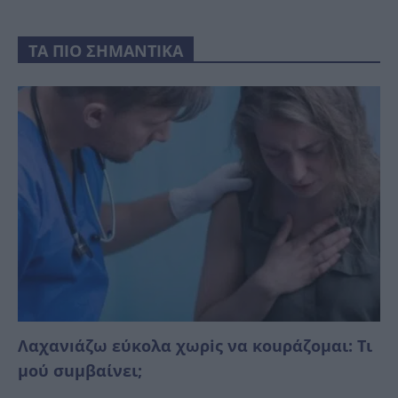
ΤΑ ΠΙΟ ΣΗΜΑΝΤΙΚΑ
Λαχανıάζω εύκολα χωρiς να κοuράζομαι: Τι
μού σuμβαίνει;