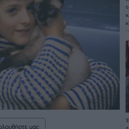
τ
κ
κ
7 
Έ
Λ