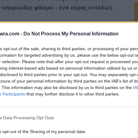
το υπεριώδες φάσμα
–
ένα εύρος εντελώς
twra.com -
Do Not Process My Personal Information
to opt-out of the sale, sharing to third parties, or processing of your per
formation for targeted advertising by us, please use the below opt-out s
r selection. Please note that after your opt-out request is processed y
eing interest-based ads based on personal information utilized by us or
disclosed to third parties prior to your opt-out. You may separately opt-
losure of your personal information by third parties on the IAB’s list of
Σ
. This information may also be disclosed by us to third parties on the
IA
Participants
that may further disclose it to other third parties.
ε
α
7 
l Data Processing Opt Outs
o opt-out of the Sharing of my personal data.