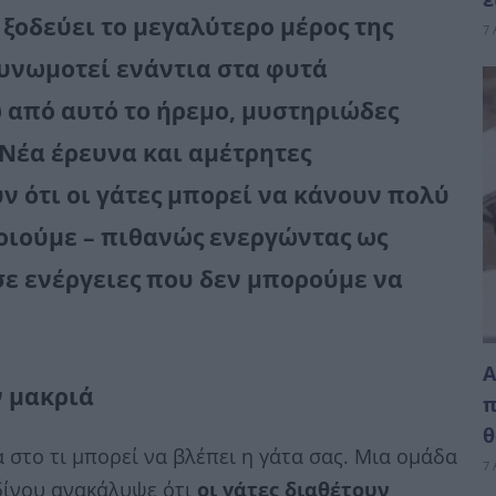
 ξοδεύει το μεγαλύτερο μέρος της
7 
συνωμοτεί ενάντια στα φυτά
 από αυτό το ήρεμο, μυστηριώδες
 Νέα έρευνα και αμέτρητες
 ότι οι γάτες μπορεί να κάνουν πολύ
οιούμε – πιθανώς ενεργώντας ως
σε ενέργειες που δεν μπορούμε να
Α
 μακριά
π
θ
 στο τι μπορεί να βλέπει η γάτα σας. Μια ομάδα
7 
δίνου ανακάλυψε ότι
οι γάτες διαθέτουν