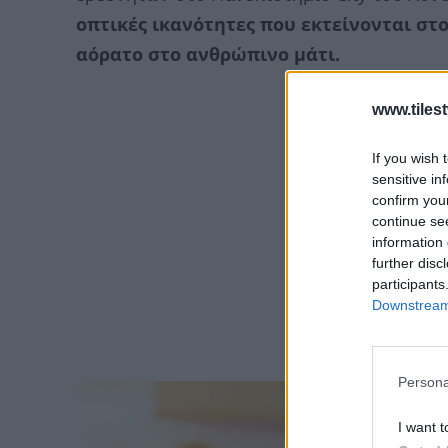
οπτικές ικανότητες που εκτείνονται σ
αόρατο στο ανθρώπινο μάτι.
www.tiles
If you wish 
sensitive in
confirm you
continue se
information 
further disc
participants
Downstream 
Persona
I want t