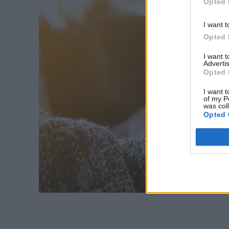
Opted 
I want t
Opted 
I want 
Advertis
Opted 
I want t
of my P
was col
Opted 