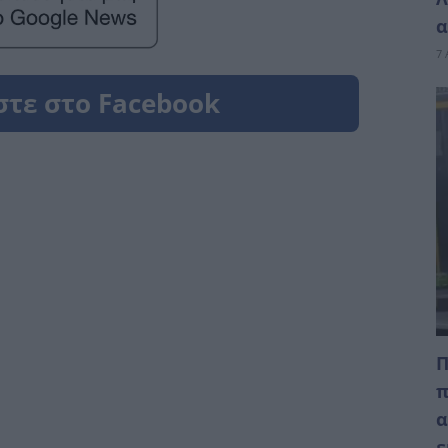
α
7 
Π
π
α
ε