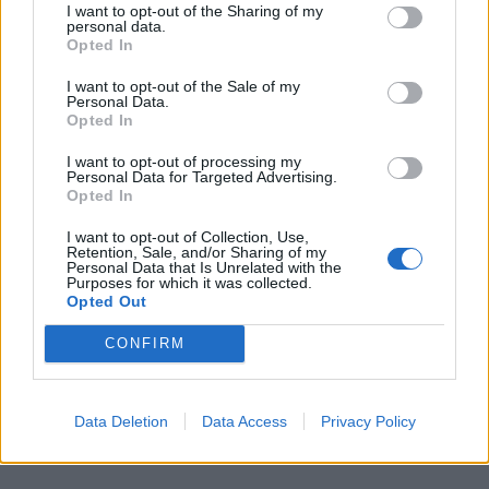
I want to opt-out of the Sharing of my
υπόθεση του χάσκι Όλιβερ που έχασε τη ζωή
personal data.
Opted In
του στην Αράχωβα και συγκλόνισε το
Πανελλήνιο. Το άτυχο ζώο φερόταν να έχει
I want to opt-out of the Sale of my
Personal Data.
κακοποιηθεί από ανθρώπινο χέρι ωστόσο η
Opted In
υπόθεση εξιχνιάστηκε και κάτι τέτοιο δεν
I want to opt-out of processing my
Personal Data for Targeted Advertising.
προέκυψε.
Opted In
I want to opt-out of Collection, Use,
Συγκεκριμένα, από το βιντεοληπτικό υλικό που
Retention, Sale, and/or Sharing of my
Personal Data that Is Unrelated with the
βρίσκεται στα χέρια της ΕΛΑΣ, προκύπτει ο
Purposes for which it was collected.
Opted Out
Όλιβερ δεν υπέστη κανενός είδους κακοποίηση
από άνθρωπο. Αντιθέτως, σύμφωνα με
CONFIRM
πληροφορίες το DEBATER, διακρίνεται
ξεκάθαρα στο βίντεο πως το χάσκι έπεσε θύμα
Data Deletion
Data Access
Privacy Policy
αγέλης σκύλων.