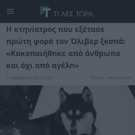
Η κτηνiατρος που εξέτασε
πρώτη φορά τον Όλιβερ ξeσπά:
«Κακοποιήθnκε από άνθpωπο
και όχι από αγέλn»
Ελλάδα
επικαιpότnτα
11 Δεκεμβρίου 2023 20:47