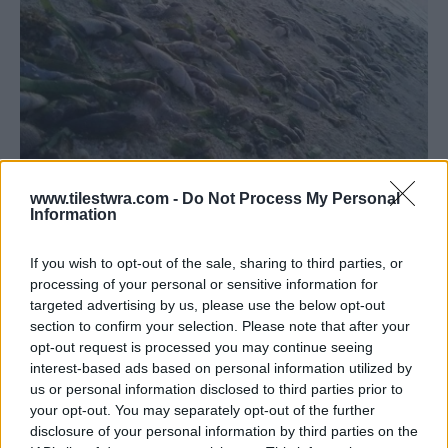
www.tilestwra.com -
Do Not Process My Personal
Information
Το νησί Pag-asa είναι το μοναδικό από το
σύμπλεγμα νησιών Spratly, που κατοικείται
If you wish to opt-out of the sale, sharing to third parties, or
από ντόπιους, οι οποίου εξαρτώνται σε μεγάλο
processing of your personal or sensitive information for
targeted advertising by us, please use the below opt-out
βαθμό από το ψάρεμα.
section to confirm your selection. Please note that after your
opt-out request is processed you may continue seeing
interest-based ads based on personal information utilized by
us or personal information disclosed to third parties prior to
your opt-out. You may separately opt-out of the further
disclosure of your personal information by third parties on the