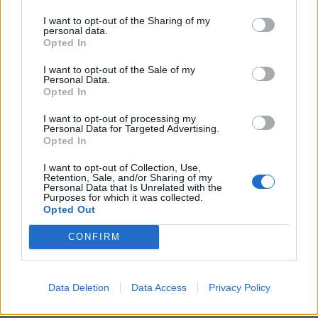
Για το ρολόι χρειάστηκαν τρια χρόνια έρευνας
I want to opt-out of the Sharing of my
personal data.
και άλλα πέντε για να κατασκευαστεί.
Opted In
I want to opt-out of the Sale of my
Personal Data.
Opted In
I want to opt-out of processing my
Personal Data for Targeted Advertising.
Opted In
I want to opt-out of Collection, Use,
Retention, Sale, and/or Sharing of my
Personal Data that Is Unrelated with the
Purposes for which it was collected.
Opted Out
CONFIRM
Data Deletion
Data Access
Privacy Policy