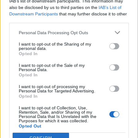
IAB’s list of downstream participants. This information may
also be disclosed by us to third parties on the
IAB’s List of
Downstream Participants
that may further disclose it to other
third parties.
Personal Data Processing Opt Outs
I want to opt-out of the Sharing of my
personal data.
Opted In
I want to opt-out of the Sale of my
Personal Data.
Opted In
I want to opt-out of processing my
Personal Data for Targeted Advertising.
Opted In
Αυτό, σύμφωνα με την έρευνα, σημαίνει ότι θα
I want to opt-out of Collection, Use,
Retention, Sale, and/or Sharing of my
προκληθούν παγκοσμίως ζημιές σε ηλεκτρικά
Personal Data that Is Unrelated with the
Purposes for which it was collected.
δίκτυα και εγκαταστάσεις, ύψους πολλών
Opted Out
τρισεκατομμυρίων ευρώ. Η επιφάνεια του