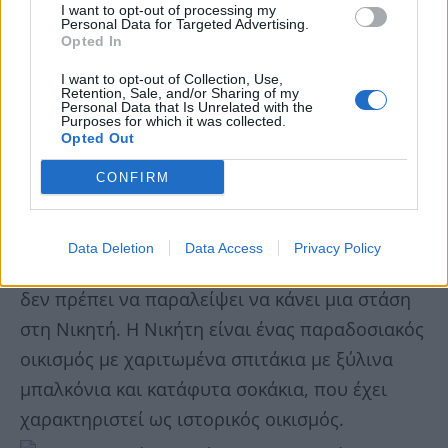
I want to opt-out of processing my
Personal Data for Targeted Advertising.
Opted In
I want to opt-out of Collection, Use,
Retention, Sale, and/or Sharing of my
Personal Data that Is Unrelated with the
Purposes for which it was collected.
Opted Out
CONFIRM
Όποιος επισκεφθεί το δεύτερο πόδι της
Data Deletion
Data Access
Privacy Policy
Χαλκιδικής και φτάσει στις Καβουρότρυπες,
δεν πρέπει να παραλείψει να κάνει μια στάση
στη Nικητή. Η Νικήτη είναι ένας παραδοσιακός
οικισμός με χαριτωμένα σπιτάκια με ξύλινα
μπαλκόνια και κατάφυτα σοκάκια, που έχει
χαρακτηριστεί ως ιστορικός οικισμός.