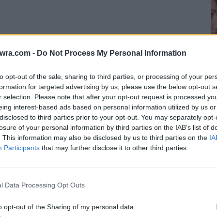
εργοστάσια — έχει ήδη καταστραφεί περιουσία
twra.com -
Do Not Process My Personal Information
to opt-out of the sale, sharing to third parties, or processing of your per
formation for targeted advertising by us, please use the below opt-out s
Ο
r selection. Please note that after your opt-out request is processed y
eing interest-based ads based on personal information utilized by us or
π
disclosed to third parties prior to your opt-out. You may separately opt-
χ
losure of your personal information by third parties on the IAB’s list of
7 
. This information may also be disclosed by us to third parties on the
IA
Participants
that may further disclose it to other third parties.
l Data Processing Opt Outs
o opt-out of the Sharing of my personal data.