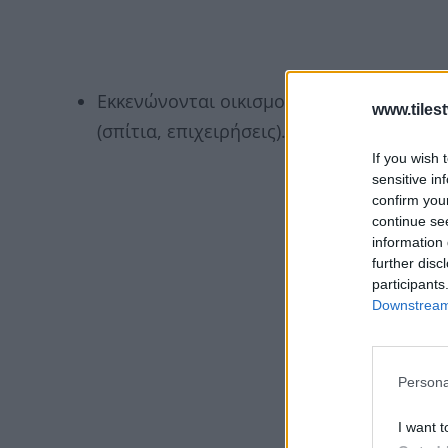
Εκκενώνονται οικισμοί και απειλούνται 
www.tiles
(σπίτια, επιχειρήσεις).
If you wish 
sensitive in
confirm you
continue se
information 
further disc
participants
Downstream 
Persona
I want t