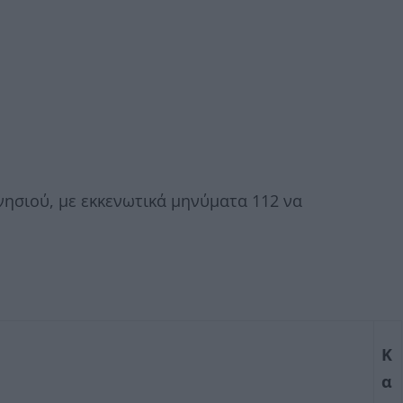
νησιού, με εκκενωτικά μηνύματα 112 να
Κ
α