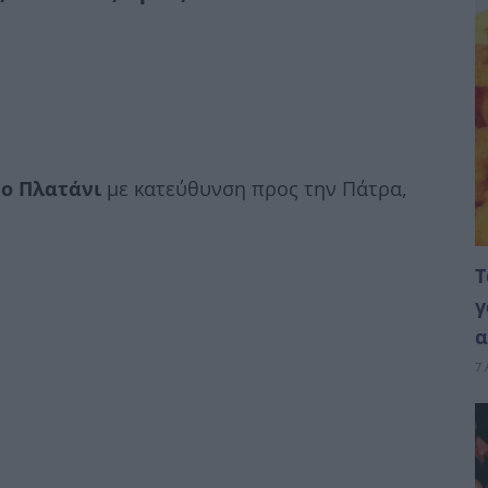
το Πλατάνι
με κατεύθυνση προς την Πάτρα,
Τ
γ
α
7 