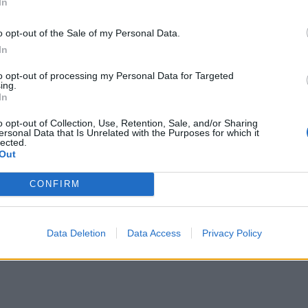
In
o opt-out of the Sale of my Personal Data.
In
to opt-out of processing my Personal Data for Targeted
ing.
In
αν περιοχές σε αυτούς τους νομούς, με
o opt-out of Collection, Use, Retention, Sale, and/or Sharing
αι απομάκρυνση των κατοίκων.
ersonal Data that Is Unrelated with the Purposes for which it
lected.
Out
ς, Κεφαλονιά, Χίος)
CONFIRM
ζα
: Πολλαπλές φωτιές σε εξέλιξη, με εκκενώσεις
Data Deletion
Data Access
Privacy Policy