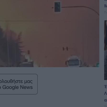
Μ
7 
Έ
Λ
α
7 