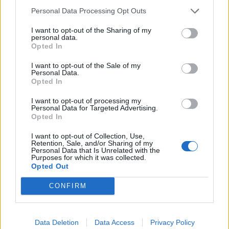
που φόρεσα στην στέψη μου το έχω εδώ και
Personal Data Processing Opt Outs
27χρονια … υπό την κατοχή μου
», έγραψε η
I want to opt-out of the Sharing of my
Ειρήνη Σκλήβα ρίχνοντας ευθείες βολές.
personal data.
Opted In
I want to opt-out of the Sale of my
Personal Data.
Opted In
I want to opt-out of processing my
Personal Data for Targeted Advertising.
Opted In
I want to opt-out of Collection, Use,
Retention, Sale, and/or Sharing of my
Personal Data that Is Unrelated with the
Purposes for which it was collected.
Opted Out
CONFIRM
Data Deletion
Data Access
Privacy Policy