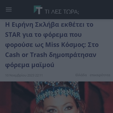
Η Ειρήνη Σκλήβα εκθέτεı το
STAR για το φόρεμα που
φορούσε ως Miss Κόσμος: Στο
Cash or Trash δημοπράτησαν
φόρεμα μαϊμοú
Ελλάδα
επικαιpότnτα
10 Νοεμβρίου 2023 22:11