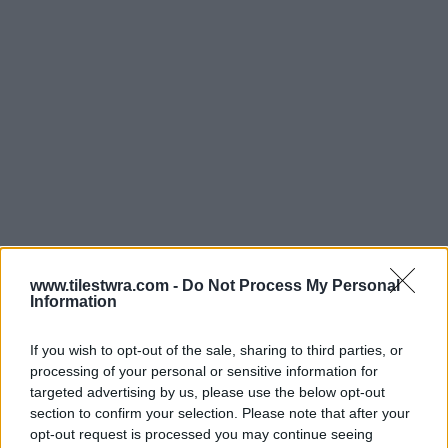
www.tilestwra.com -
Do Not Process My Personal
Information
Εκφράζουμε την ειλικρινή μας ευγνωμοσύνη
στο Πυροσβεστικό Σώμα και τους ανθρώπους
If you wish to opt-out of the sale, sharing to third parties, or
του για την άμεση και αποτελεσματική
processing of your personal or sensitive information for
targeted advertising by us, please use the below opt-out
ανταπόκρισή τους, καθώς και στους
section to confirm your selection. Please note that after your
εργαζομένους μας για τη συνεργασία τους από
opt-out request is processed you may continue seeing