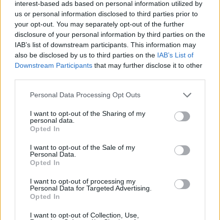
την πρώτη στιγμή».
interest-based ads based on personal information utilized by
us or personal information disclosed to third parties prior to
your opt-out. You may separately opt-out of the further
Επεκτάθηκε σε εργοστάσιο ξυλείας η φωτιά
disclosure of your personal information by third parties on the
IAB’s list of downstream participants. This information may
Σύμφωνα με την Πυροσβεστική, η φωτιά
also be disclosed by us to third parties on the
IAB’s List of
εκδηλώθηκε γύρω στις 17:45 σε αποθηκευτικό
Downstream Participants
that may further disclose it to other
χώρο εργοστασίου. Πρόκειται για διώροφο
third parties.
κτίριο μεταλλικής κατασκευής.
Personal Data Processing Opt Outs
I want to opt-out of the Sharing of my
personal data.
Opted In
I want to opt-out of the Sale of my
Personal Data.
Opted In
I want to opt-out of processing my
Personal Data for Targeted Advertising.
Opted In
I want to opt-out of Collection, Use,