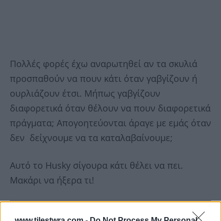
Πολλές φορές έχω αναρωτηθεί αν τα σκυλιά
προσπαθούν να πουν κάτι όταν γαβγίζουν ή
ουρλιάζουν έτσι. Μήπως γαβγίζουν
διαφορετικά όταν θέλουν να πουν διαφορετικά
πράγματα; Απογοητεύονται άραγε με εμάς όταν
δεν δείχνουμε να τα καταλαβαίνουμε;
Αυτό το Husky σίγουρα κάτι θέλει να πει.
Μακάρι να ήξερα τι!
www.tilestwra.com -
Do Not Process My Personal