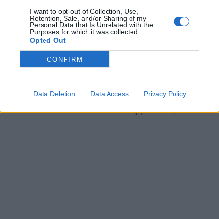
σελίδας
Sleep.org
οι άντρες κοιμούνται
I want to opt-out of Collection, Use,
Retention, Sale, and/or Sharing of my
καλύτερα όταν ξαπλώνουν με μια γυναίκα
Personal Data that Is Unrelated with the
Purposes for which it was collected.
δίπλα τους.
Opted Out
CONFIRM
Eπίσης, οι γυναίκες είναι πιο πιθανό να
ξυπνήσουν από τον ήχο που μπορεί να κάνει
κάποιος δίπλα τους και οι άντρες ροχαλίζουν
Data Deletion
Data Access
Privacy Policy
πιο δυνατά και έντονα από τις γυναίκες.