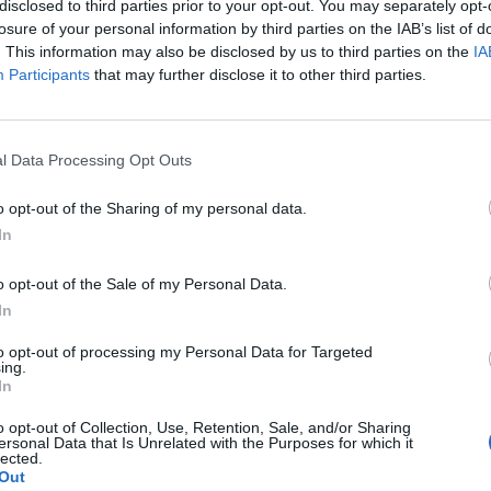
disclosed to third parties prior to your opt-out. You may separately opt-
losure of your personal information by third parties on the IAB’s list of
. This information may also be disclosed by us to third parties on the
IA
Participants
that may further disclose it to other third parties.
l Data Processing Opt Outs
τρέψουν οι αθλητές μας από το Τόκιο που
o opt-out of the Sharing of my personal data.
 την πατρίδα μας ακούγοντας όλος ο πλανήτης
In
 στον χώρο που εσείς ,είστε η μόνη πρόεδρος
o opt-out of the Sale of my Personal Data.
ελληνική σημαία; Μήπως η ελληνική σημαία σας
Α
In
έ
to opt-out of processing my Personal Data for Targeted
σ
ing.
In
ε
o opt-out of Collection, Use, Retention, Sale, and/or Sharing
7 
ersonal Data that Is Unrelated with the Purposes for which it
lected.
Out