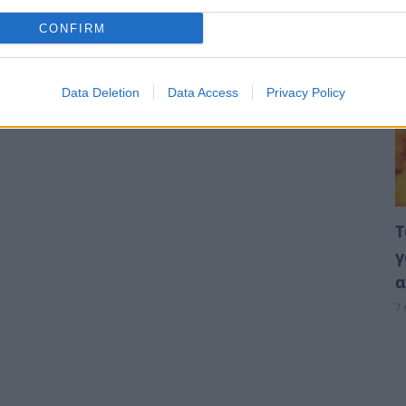
CONFIRM
Data Deletion
Data Access
Privacy Policy
Τ
γ
α
7 