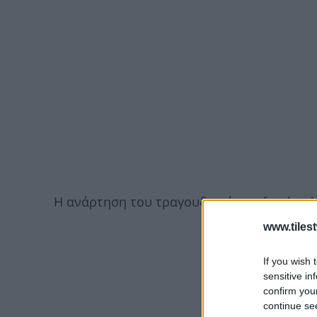
Η ανάρτηση του τραγουδιστή στο facebook
www.tiles
If you wish 
sensitive in
confirm you
continue se