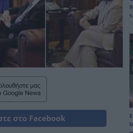
θ
τ
7 
Ε
Μ
σ