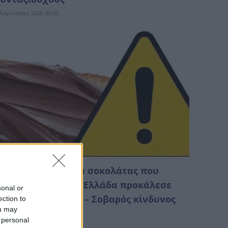
Αυγούστου 2026 00:30
ημοφιλές άλειμμα σοκολάτας που
ωλείται και στην Ελλάδα προκάλεσε
sonal or
ναφυλακτικό σοκ – Σοβαρός κίνδυνος
ection to
ou may
Αυγούστου 2026 22:31
 personal