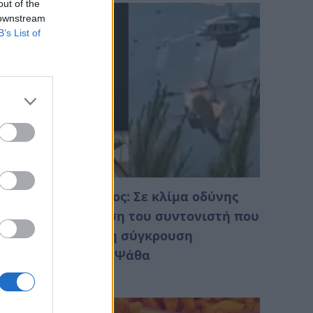
out of the
 downstream
B’s List of
ριστοτέλης Δαμίγος: Σε κλίμα οδύνης
γινε η αποτέφρωση του συντονιστή που
κοτώθηκε μετά τη σύγκρουση
λικοπτέρων στην Ψάθα
Αυγούστου 2026 02:31