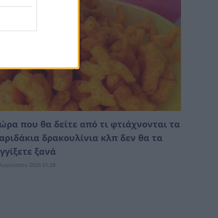
ώρα που θα δείτε από τι φτιάχνονται τα
αριδάκια δρακουλίνια κλπ δεν θα τα
γγίξετε ξανά
Αυγούστου 2026 01:28