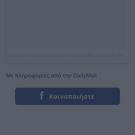
A VIDEO POSTED BY ROHIT KHANDELWAL (@ROHIT_KHANDELWAL77)
Με πληροφορίες από την
DailyMail