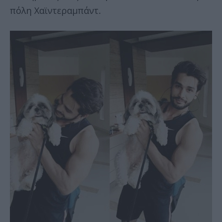
πόλη Χαϊντεραμπάντ.