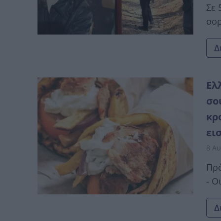
Σε 
σορ
Δ
Ελ
σο
κρ
ει
8 Αυ
Πρό
- Ο
Δ