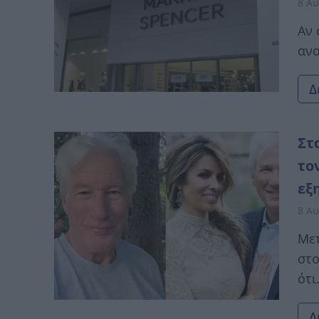
8 Αυ
Αν 
ανα
Δ
Στ
το
εξ
8 Αυ
Μετ
στο
ότι.
Δ