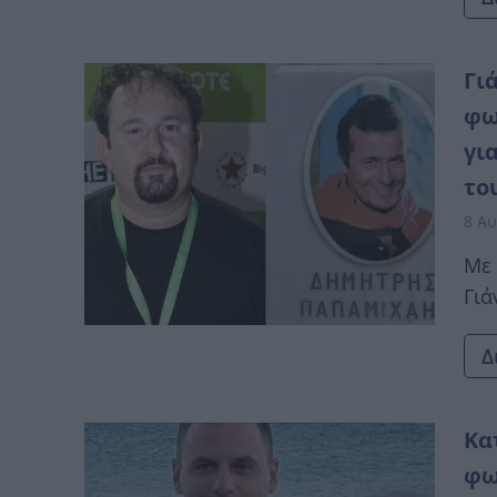
Γι
φω
γι
το
8 Αυ
Με 
Γιά
Δ
Κα
φω