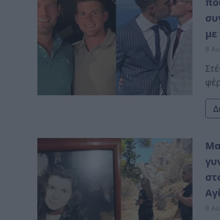
πο
συ
με
8 Αυ
Στέ
φέρ
Δ
Μα
γυ
στ
Αγ
8 Αυ