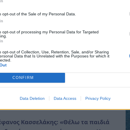
In
τι», έλεγε στους αστυνομικούς η 34χρονη...
o opt-out of the Sale of my Personal Data.
ιαβάστε περισσότερα
In
Σ
to opt-out of processing my Personal Data for Targeted
π
ing.
ρύ πένθος για τον Λιονέλ Μέσι – Πέθανε ο
In
σ
τέρας του
ο
o opt-out of Collection, Use, Retention, Sale, and/or Sharing
ersonal Data that Is Unrelated with the Purposes for which it
γούστου 2026 18:14
lected.
8 
Out
νος για τον Μέσι: Πέθανε στα 68 του χρόνια ο
CONFIRM
έρας του, Χόρχε -...
ιαβάστε περισσότερα
Data Deletion
Data Access
Privacy Policy
έφανος Κασσελάκης: «Θέλω τα παιδιά