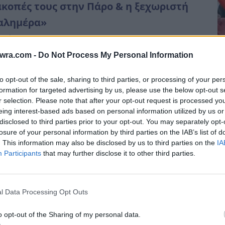
ακοπές τους στην Πάρο & η ξεχωριστή
αλημέρα»
γούστου 2026 18:35
twra.com -
Do Not Process My Personal Information
 ιδιαίτερα χαρούμενη περίοδο διανύουν η
Κ
ερίνα Καινούργιου και ο Παναγιώτης
φ
to opt-out of the sale, sharing to third parties, or processing of your per
τσουμπής, οι οποίοι...
τ
formation for targeted advertising by us, please use the below opt-out s
r selection. Please note that after your opt-out request is processed y
ξ
eing interest-based ads based on personal information utilized by us or
ιαβάστε περισσότερα
8 
disclosed to third parties prior to your opt-out. You may separately opt-
losure of your personal information by third parties on the IAB’s list of
. This information may also be disclosed by us to third parties on the
IA
θυσμένη σκότωσε νύφη λίγες ώρες μετά
Participants
that may further disclose it to other third parties.
ν γάμο της και στο τμήμα ζητούσε
αίγοντας τον πατέρα της
l Data Processing Opt Outs
γούστου 2026 18:28
o opt-out of the Sharing of my personal data.
 έκανα; Δεν έχουν αποδείξεις, θέλω να πάω