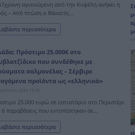
57χρονη αγνοούμενη από την Κυψέλη ανήκει η
Σ
ός – Από πτώση ο θάνατός...
μ
α
ιαβάστε περισσότερα
μ
8 
λάδα: Πρόστιμο 25.000€ στο
υβλατζίδικο που συνδέθηκε με
ούσματα σαλμονέλας – Σέρβιρε
σαγόμενα προϊόντα ως «ελληνικά»
γούστου 2026 15:05
στιμο 25.000 ευρώ σε εστιατόριο στο Περιστέρι
ι 6 παραβάσεις που εντοπίστηκαν σε...
ιαβάστε περισσότερα
Η