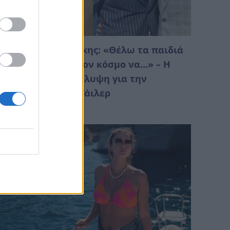
τέφανος Κασσελάκης: «Θέλω τα παιδιά
ου θα φέρουμε στον κόσμο να…» – Η
υγκινητική αποκάλυψη για την
ικογένεια με τον Τάιλερ
Αυγούστου 2026 16:04