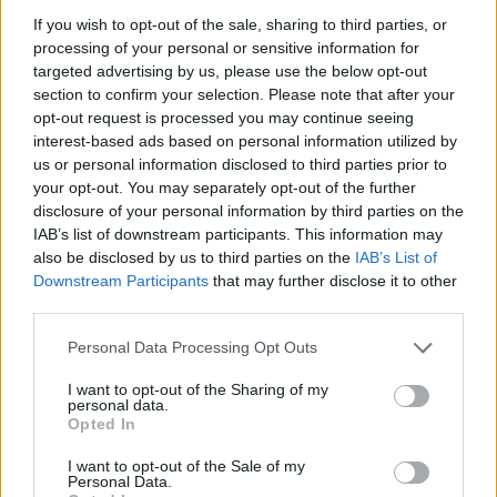
Οι γυναίκες πάνω από τα σαράντα έχουν
If you wish to opt-out of the sale, sharing to third parties, or
διαίσθηση. Δεν χρειάζεται να τους
processing of your personal or sensitive information for
εξομολογηθείς τις αμαρτίες σου. Πάντα
targeted advertising by us, please use the below opt-out
section to confirm your selection. Please note that after your
ξέρουν.
opt-out request is processed you may continue seeing
interest-based ads based on personal information utilized by
us or personal information disclosed to third parties prior to
Μια γυναίκα πάνω από τα σαράντα
your opt-out. You may separately opt-out of the further
φαίνεται ωραία όταν φορά φωτεινό
disclosure of your personal information by third parties on the
κόκκινο κραγιόν. Αυτό δεν είναι αλήθεια
IAB’s list of downstream participants. This information may
also be disclosed by us to third parties on the
IAB’s List of
για τις νεότερες. Αν προσπεράσεις μια δυο
Downstream Participants
that may further disclose it to other
ρυτίδες, μια γυναίκα στα σαράντα είναι πιο
third parties.
σέξι από μια νεότερη της.
Personal Data Processing Opt Outs
I want to opt-out of the Sharing of my
personal data.
Opted In
I want to opt-out of the Sale of my
Personal Data.