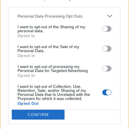
third parties.
ελαττώματα, αλλά γνωρίζει ότι αυτό δεν
επηρεάζει την ευχαρίστηση που μπορεί να
Personal Data Processing Opt Outs
δώσει ή να πάρει. Είναι άνετη και το δείχνει.
I want to opt-out of the Sharing of my
personal data.
Opted In
I want to opt-out of the Sale of my
Personal Data.
Opted In
I want to opt-out of processing my
Personal Data for Targeted Advertising.
Opted In
I want to opt-out of Collection, Use,
Retention, Sale, and/or Sharing of my
Personal Data that Is Unrelated with the
Purposes for which it was collected.
Opted Out
CONFIRM