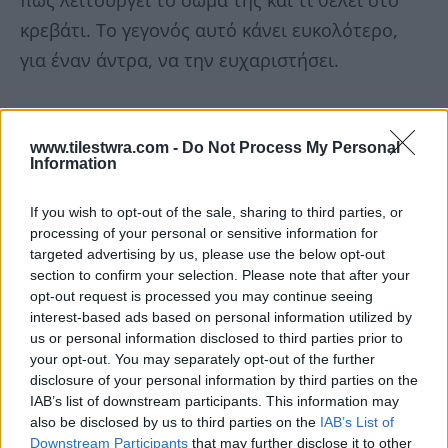
πώς λειτουργεί το σώμα της και τί θέλει στο
κρεβάτι. Το γεγονός αυτό κάνει ευκολότερο,
για έναν άντρα, να την ευχαριστήσει.
3. Δεν έχουν εμμονή με το τέλειο
www.tilestwra.com -
Do Not Process My Personal
σώμα.
Information
Οι άνδρες ελκύονται από τις καμπύλες μιας
If you wish to opt-out of the sale, sharing to third parties, or
μεγαλύτερης γυναίκας αλλά κυρίως από την
processing of your personal or sensitive information for
targeted advertising by us, please use the below opt-out
αυτοπεποίθησή της. Συνήθως, οι νεότερες
section to confirm your selection. Please note that after your
έχουν ανασφάλεια με το σώμα τους και έχουν
opt-out request is processed you may continue seeing
interest-based ads based on personal information utilized by
ως πρότυπο μοντέλα. Αυτή την ανασφάλεια τη
us or personal information disclosed to third parties prior to
βγάζουν στους συντρόφους τους, κυρίως στο
your opt-out. You may separately opt-out of the further
disclosure of your personal information by third parties on the
κρεβάτι: “σβήσε τα φώτα, μη κοιτάς την κοιλιά
IAB’s list of downstream participants. This information may
μου, μη με δεις τελείως γυμνή”. Από την άλλη
also be disclosed by us to third parties on the
IAB’s List of
πλευρά, μια μεγαλύτερη γυναίκα ξέρει ότι έχει
Downstream Participants
that may further disclose it to other