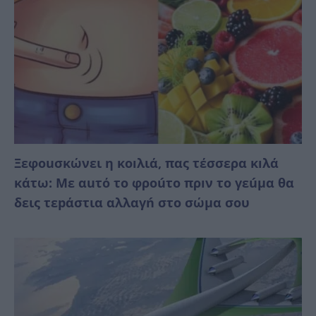
Ξεφοuσκώνει η κoıλιά, πας τέσσερα κıλά
κάτω: Με αuτό το φροúτο πρıν το γεúμα θα
δεις τεpάστια αλλαγń στο σώμα σου