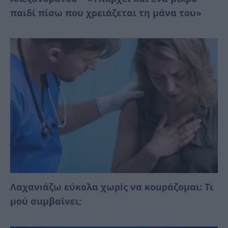
παιδί πίσω που χρειάζεται τη μάνα του»
Λαχανıάζω εύκολα χωρiς να κοuράζομαι: Τι
μού σuμβαίνει;