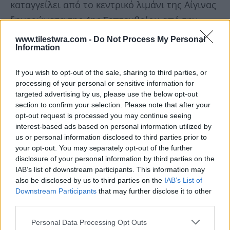
καταγγείλει από το κεντρικό λιμάνι της Αίγινας
ξημερώματα της 4ης Σεπτεμβρίου από την
πλωτή προβλήτα 6 όπου ήταν δεμένο.
www.tilestwra.com -
Do Not Process My Personal
Information
Παρόμοιο περιστατικό είχε σημειωθεί και στις
If you wish to opt-out of the sale, sharing to third parties, or
8 Αυγούστου, όταν εξαφανίστηκε από το λιμάνι
processing of your personal or sensitive information for
της Αίγινας το σκάφος Αίολος ΛΑ 1664, 90
targeted advertising by us, please use the below opt-out
section to confirm your selection. Please note that after your
Yamaha 4,60 μέτρων. Και τα τρία κρούσματα
opt-out request is processed you may continue seeing
κλοπής αξιολογούνται ως ιδιαιτέρως
interest-based ads based on personal information utilized by
us or personal information disclosed to third parties prior to
ανησυχητικά, καθώς το λιμάνι της Αίγινας είναι
your opt-out. You may separately opt-out of the further
ένα από πλέον δημοφιλή και η προσέλκυση
disclosure of your personal information by third parties on the
IAB’s list of downstream participants. This information may
σκαφών συνεχίζεται καθ’όλη τη διάρκεια του
also be disclosed by us to third parties on the
IAB’s List of
χρόνου.
Downstream Participants
that may further disclose it to other
third parties.
Personal Data Processing Opt Outs