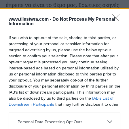
έπρεπε να είναι το θέμα μας. Ερωτικές σκηνές
έχουμε δει σε πάρα πολλά σίριαλ, μέχρι εκεί
www.tilestwra.com -
Do Not Process My Personal
όμως. Δεν καταλαβαίνω γιατί πρέπει να ενοχλεί
Information
εάν είναι το ίδιου φύλου, εάν είναι
If you wish to opt-out of the sale, sharing to third parties, or
διαφορετικού φύλου…
processing of your personal or sensitive information for
targeted advertising by us, please use the below opt-out
Τι διαφορά έχει; Είναι μια ερωτική σκηνή. Αν
section to confirm your selection. Please note that after your
opt-out request is processed you may continue seeing
θέλουμε εμείς να είμαστε υποκριτές και να
interest-based ads based on personal information utilized by
πιστεύουμε ότι αυτά δε γίνονται, οκ. Μην πάμε
us or personal information disclosed to third parties prior to
your opt-out. You may separately opt-out of the further
τώρα πια και σε γραφικότητες του στυλ να το
disclosure of your personal information by third parties on the
κρατάνε για την πάρτι τους. Για μένα αυτά
IAB’s list of downstream participants. This information may
είναι γραφικότητες όλα», ξεκαθάρισε ο
also be disclosed by us to third parties on the
IAB’s List of
Downstream Participants
that may further disclose it to other
Γεράσιμος Σκιαδαρέσης.
third parties.
Personal Data Processing Opt Outs