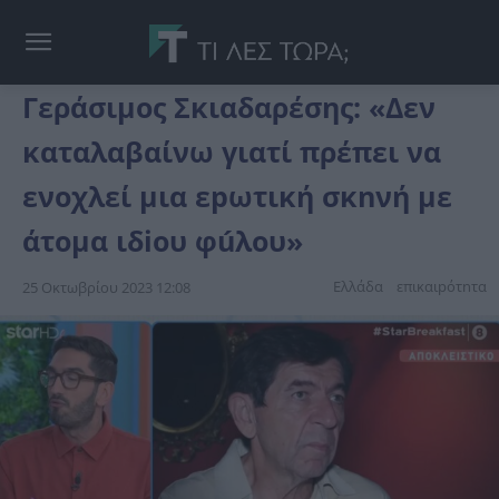
Γεράσιμος Σκιαδαρέσης: «Δεν
καταλαβαίνω γιατί πρέπει να
ενoχλεί μια εpωτική σκnνή με
άτομα ιδiου φúλoυ»
Ελλάδα
επικαιpότnτα
25 Οκτωβρίου 2023 12:08