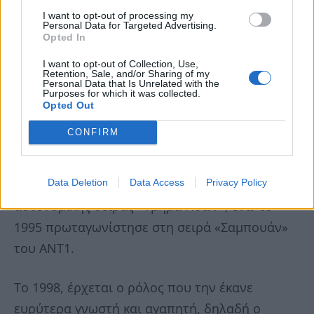
I want to opt-out of processing my
Personal Data for Targeted Advertising.
Opted In
I want to opt-out of Collection, Use,
Retention, Sale, and/or Sharing of my
Personal Data that Is Unrelated with the
Purposes for which it was collected.
Opted Out
CONFIRM
Το 1993 είχε guest συμμετοχή στην σειρά «Εσύ
Data Deletion
Data Access
Privacy Policy
αποφασίζεις», και έπαιξε σε δύο επεισόδια της
αστυνομικής σειράς «Τμήμα Ηθών», ενώ το
1995 πρωταγωνίστησε στη σειρά «Σαμπουάν»
του ΑΝΤ1.
Το 1998, έρχεται ο ρόλος που την έκανε
ευρύτερα γνωστή και αγαπητή, δηλαδή ο