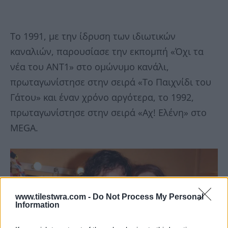
Το 1991, με την ίδρυση των ιδιωτικών
καναλιών, παρουσίασε την εκπομπή «Όχι τα
νέα του ΑΝΤ1» στο ομώνυμο κανάλι,
πρωταγωνίστησε στην σειρά «Το Παιχνίδι του
Γάτου» και έναν χρόνο αργότερα, το 1992,
πρωταγωνίστησε στην σειρά «Αχ! Ελένη» στο
MEGA.
www.tilestwra.com -
Do Not Process My Personal
Information